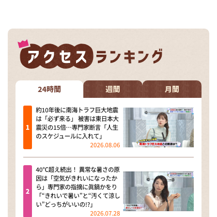
DAIGOも台所 ～きょうの献立 何にする？～
本日はダイアンなり！シーズン２
朝だ！生です旅サラダ
教えて！ニュースライブ 正義のミカタ
ＬＩＦＥ～夢のカタチ～
新婚さんいらっしゃい！
24時間
週間
月間
ポツンと一軒家
約10年後に南海トラフ巨大地震
は「必ず来る」 被害は東日本大
ザキ山小屋本館
震災の15倍…専門家断言「人生
のスケジュールに入れて」
ぺこぱのまるスポ
2026.08.06
アナ回覧板
40℃超え続出！ 異常な暑さの原
因は「空気がきれいになったか
ら」専門家の指摘に眞鍋かをり
「“きれいで暑い”と“汚くて涼し
い”どっちがいいの!?」
2026.07.28