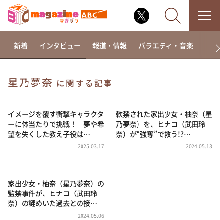
新着
インタビュー
報道・情報
バラエティ・音楽
ドラ
星乃夢奈
に関する記事
なるみ・岡村の過ぎるTV
相席食堂
イメージを覆す衝撃キャラクタ
軟禁された家出少女・柚奈（星
ーに体当たりで挑戦！ 夢や希
乃夢奈）を、ヒナコ（武田玲
これ余談なんですけど・・・
望を失くした教え子役は…
奈）が“強奪”で救う!?…
～人生密着トークバラエティ！～ やすとものいたっ
2025.03.17
2024.05.13
て真剣です
探偵！ナイトスクープ
家出少女・柚奈（星乃夢奈）の
news おかえり
監禁事件が、ヒナコ（武田玲
河合＆A.B.C-Z塚田×福井アナ「なんでやねん！？」
奈）の謎めいた過去との接…
（news おかえり）
2024.05.06