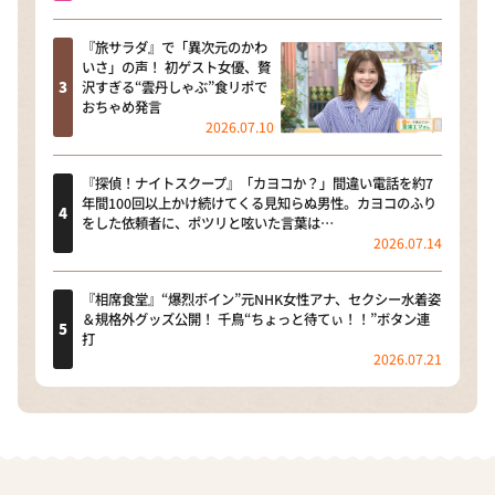
『旅サラダ』で「異次元のかわ
いさ」の声！ 初ゲスト女優、贅
沢すぎる“雲丹しゃぶ”食リポで
おちゃめ発言
2026.07.10
『探偵！ナイトスクープ』「カヨコか？」間違い電話を約7
年間100回以上かけ続けてくる見知らぬ男性。カヨコのふり
をした依頼者に、ポツリと呟いた言葉は…
2026.07.14
『相席食堂』“爆烈ボイン”元NHK女性アナ、セクシー水着姿
＆規格外グッズ公開！ 千鳥“ちょっと待てぃ！！”ボタン連
打
2026.07.21