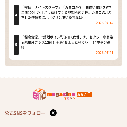
『探偵！ナイトスクープ』「カヨコか？」間違い電話を約7
年間100回以上かけ続けてくる見知らぬ男性。カヨコのふり
をした依頼者に、ポツリと呟いた言葉は…
2026.07.14
『相席食堂』“爆烈ボイン”元NHK女性アナ、セクシー水着姿
＆規格外グッズ公開！ 千鳥“ちょっと待てぃ！！”ボタン連
打
2026.07.21
公式SNSをフォロー