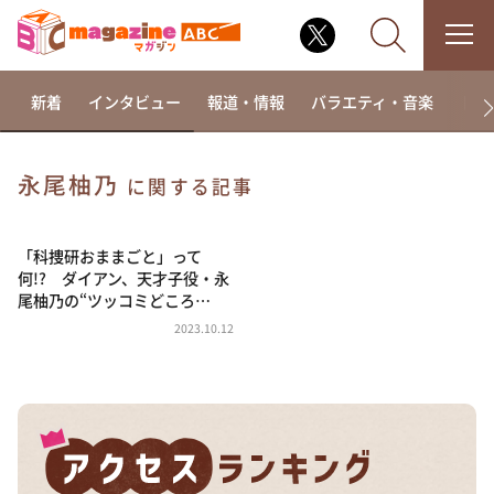
新着
インタビュー
報道・情報
バラエティ・音楽
ドラ
永尾柚乃
に関する記事
なるみ・岡村の過ぎるTV
相席食堂
「科捜研おままごと」って
何!? ダイアン、天才子役・永
これ余談なんですけど・・・
尾柚乃の“ツッコミどころ…
～人生密着トークバラエティ！～ やすとものいたっ
2023.10.12
て真剣です
探偵！ナイトスクープ
news おかえり
河合＆A.B.C-Z塚田×福井アナ「なんでやねん！？」
（news おかえり）