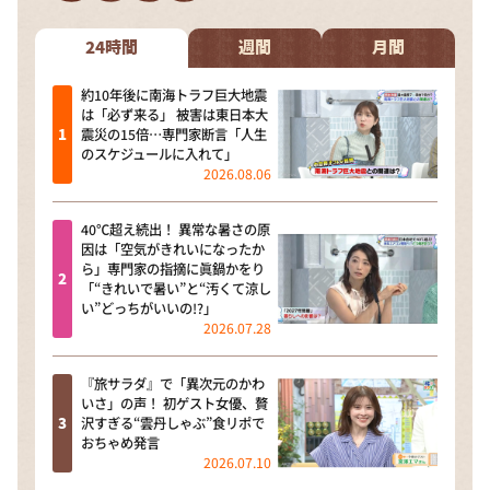
DAIGOも台所 ～きょうの献立 何にする？～
本日はダイアンなり！シーズン２
24時間
週間
月間
朝だ！生です旅サラダ
約10年後に南海トラフ巨大地震
は「必ず来る」 被害は東日本大
教えて！ニュースライブ 正義のミカタ
震災の15倍…専門家断言「人生
のスケジュールに入れて」
ＬＩＦＥ～夢のカタチ～
2026.08.06
新婚さんいらっしゃい！
40℃超え続出！ 異常な暑さの原
ポツンと一軒家
因は「空気がきれいになったか
ら」専門家の指摘に眞鍋かをり
ザキ山小屋本館
「“きれいで暑い”と“汚くて涼し
い”どっちがいいの!?」
ぺこぱのまるスポ
2026.07.28
アナ回覧板
『旅サラダ』で「異次元のかわ
いさ」の声！ 初ゲスト女優、贅
沢すぎる“雲丹しゃぶ”食リポで
おちゃめ発言
2026.07.10