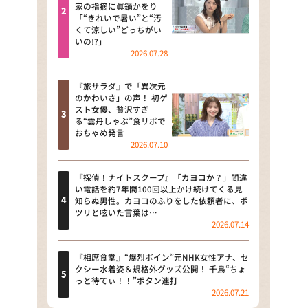
河合＆A.B.C-Z塚田×福井アナ
家の指摘に眞鍋かをり
「“きれいで暑い”と“汚
「なんでやねん！？」（news お
くて涼しい”どっちがい
かえり）
いの!?」
2026.07.28
DAIGOも台所 ～きょうの献立 何
にする？～
『旅サラダ』で「異次元
のかわいさ」の声！ 初ゲ
本日はダイアンなり！シーズン２
スト女優、贅沢すぎ
る“雲丹しゃぶ”食リポで
朝だ！生です旅サラダ
おちゃめ発言
2026.07.10
教えて！ニュースライブ 正義の
ミカタ
『探偵！ナイトスクープ』「カヨコか？」間違
い電話を約7年間100回以上かけ続けてくる見
ＬＩＦＥ～夢のカタチ～
知らぬ男性。カヨコのふりをした依頼者に、ポ
ツリと呟いた言葉は…
2026.07.14
新婚さんいらっしゃい！
ポツンと一軒家
『相席食堂』“爆烈ボイン”元NHK女性アナ、セ
クシー水着姿＆規格外グッズ公開！ 千鳥“ちょ
っと待てぃ！！”ボタン連打
ザキ山小屋本館
2026.07.21