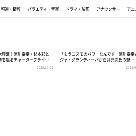
報道・情報
バラエティ・音楽
ドラマ・映画
アナウンサー
アニ
事
大興奮！浦川泰幸・杉本彩と
「もうコスモのパワーなんです」浦川泰幸
勢を巡るチャーターフライ…
ジャ・グランディーバが石井亮次氏の魅…
2025.12.08
2023.0