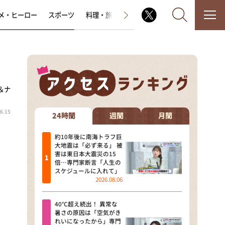
メ・ヒーロー
スポーツ
料理・旅
ラジオ番組
その他
＆ナ
なるみ・岡村の過ぎるTV
6.15
相席食堂
24時間
週間
月間
これ余談なんですけど・・・
約10年後に南海トラフ巨
大地震は「必ず来る」 被
害は東日本大震災の15
～人生密着トークバラエティ！
倍…専門家断言「人生の
～ やすとものいたって真剣です
スケジュールに入れて」
2026.08.06
探偵！ナイトスクープ
40℃超え続出！ 異常な
news おかえり
暑さの原因は「空気がき
れいになったから」専門