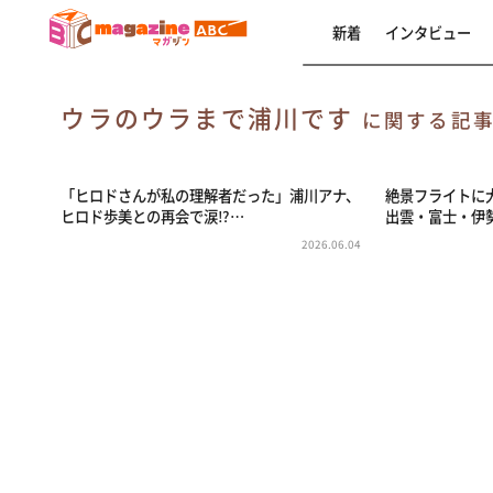
新着
インタビュー
ウラのウラまで浦川です
に関する記
「ヒロドさんが私の理解者だった」浦川アナ、
絶景フライトに
ヒロド歩美との再会で涙⁉…
出雲・富士・伊
2026.06.04