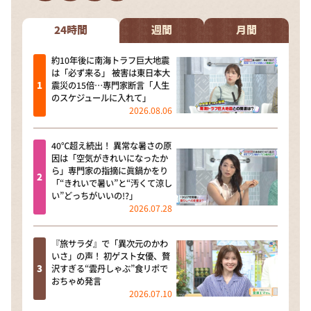
DAIGOも台所 ～きょうの献立 何にする？～
本日はダイアンなり！シーズン２
24時間
週間
月間
朝だ！生です旅サラダ
約10年後に南海トラフ巨大地震
は「必ず来る」 被害は東日本大
教えて！ニュースライブ 正義のミカタ
震災の15倍…専門家断言「人生
のスケジュールに入れて」
ＬＩＦＥ～夢のカタチ～
2026.08.06
新婚さんいらっしゃい！
40℃超え続出！ 異常な暑さの原
ポツンと一軒家
因は「空気がきれいになったか
ら」専門家の指摘に眞鍋かをり
ザキ山小屋本館
「“きれいで暑い”と“汚くて涼し
い”どっちがいいの!?」
ぺこぱのまるスポ
2026.07.28
アナ回覧板
『旅サラダ』で「異次元のかわ
いさ」の声！ 初ゲスト女優、贅
沢すぎる“雲丹しゃぶ”食リポで
おちゃめ発言
2026.07.10