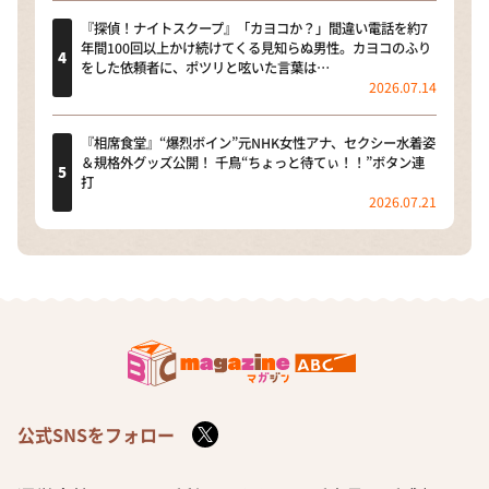
『探偵！ナイトスクープ』「カヨコか？」間違い電話を約7
年間100回以上かけ続けてくる見知らぬ男性。カヨコのふり
をした依頼者に、ポツリと呟いた言葉は…
2026.07.14
『相席食堂』“爆烈ボイン”元NHK女性アナ、セクシー水着姿
＆規格外グッズ公開！ 千鳥“ちょっと待てぃ！！”ボタン連
打
2026.07.21
公式SNSをフォロー