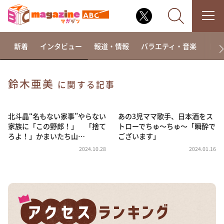
新着
インタビュー
報道・情報
バラエティ・音楽
ドラ
鈴木亜美
に関する記事
なるみ・岡村の過ぎるTV
相席食堂
北斗晶“名もない家事”やらない
あの3児ママ歌手、日本酒をス
家族に「この野郎！」 「捨て
トローでちゅ～ちゅ～「瞬酔で
これ余談なんですけど・・・
ろよ！」かまいたち山…
ございます」
～人生密着トークバラエティ！～ やすとものいたっ
2024.10.28
2024.01.16
て真剣です
探偵！ナイトスクープ
news おかえり
河合＆A.B.C-Z塚田×福井アナ「なんでやねん！？」
（news おかえり）