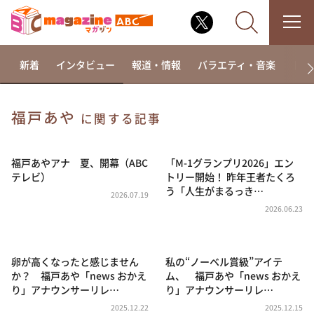
新着
インタビュー
報道・情報
バラエティ・音楽
ドラ
福戸あや
に関する記事
なるみ・岡村の過ぎるTV
相席食堂
福戸あやアナ 夏、開幕（ABC
「M-1グランプリ2026」エン
テレビ）
トリー開始！ 昨年王者たくろ
これ余談なんですけど・・・
う「人生がまるっき…
2026.07.19
～人生密着トークバラエティ！～ やすとものいたっ
2026.06.23
て真剣です
探偵！ナイトスクープ
卵が高くなったと感じません
私の“ノーベル賞級”アイテ
news おかえり
か？ 福戸あや「news おかえ
ム、 福戸あや「news おかえ
河合＆A.B.C-Z塚田×福井アナ「なんでやねん！？」
り」アナウンサーリレ…
り」アナウンサーリレ…
（news おかえり）
2025.12.22
2025.12.15