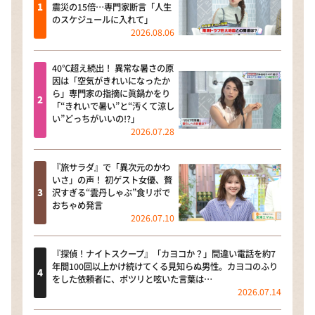
震災の15倍…専門家断言「人生
のスケジュールに入れて」
2026.08.06
40℃超え続出！ 異常な暑さの原
因は「空気がきれいになったか
ら」専門家の指摘に眞鍋かをり
「“きれいで暑い”と“汚くて涼し
い”どっちがいいの!?」
2026.07.28
『旅サラダ』で「異次元のかわ
いさ」の声！ 初ゲスト女優、贅
沢すぎる“雲丹しゃぶ”食リポで
おちゃめ発言
2026.07.10
『探偵！ナイトスクープ』「カヨコか？」間違い電話を約7
年間100回以上かけ続けてくる見知らぬ男性。カヨコのふり
をした依頼者に、ポツリと呟いた言葉は…
2026.07.14