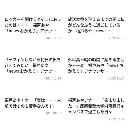
DAIGOも台所 ～きょうの献立 何にする？～
本日はダイアンなり！シーズン２
ロッカーを開けるとそこにあっ
放送本番を迎えるまでの間に私
朝だ！生です旅サラダ
たのは・・・ 福戸あや
がどんなふうに過ごしている
「news おかえり」アナウ…
か 福戸あや「news …
教えて！ニュースライブ 正義のミカタ
2025.12.05
2025.11.29
ＬＩＦＥ～夢のカタチ～
新婚さんいらっしゃい！
サーフィンしながら初日の出を
外は真っ暗の時間に起きる生活
ポツンと一軒家
迎えてみたい 福戸あや
から一変 福戸あや「news お
「news おかえり」アナウ…
かえり」アナウンサ…
ザキ山小屋本館
2025.11.24
2025.11.14
ぺこぱのまるスポ
アナ回覧板
福戸あやアナ 「実は・・・人
福戸あやアナ 「染まりまし
前で話すのも苦手なんです」
た！」慶應義塾大学湘南藤沢キ
ャンパスで過ごした日々
2025.08.01
2025.07.31