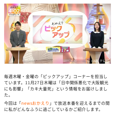
DAIGOも台所 ～きょうの献立 何にする？～
本日はダイアンなり！シーズン２
朝だ！生です旅サラダ
教えて！ニュースライブ 正義のミカタ
ＬＩＦＥ～夢のカタチ～
新婚さんいらっしゃい！
ポツンと一軒家
©️ABCテレビ
ザキ山小屋本館
ぺこぱのまるスポ
毎週木曜・金曜の「ピックアップ」コーナーを担当し
ています。11月27日木曜は「日中関係悪化で大阪観光
アナ回覧板
にも影響」「カキ大量死」という情報をお届けしまし
た。
今回は「
newsおかえり
」で放送本番を迎えるまでの間
に私がどんなふうに過ごしているかご紹介します。