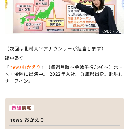
©️ABCテレビ
（次回は北村真平アナウンサーが担当します）
福戸あや
『
newsおかえり
』（毎週月曜〜金曜午後3:40〜）水・
木・金曜に出演中。 2022年入社。兵庫県出身。趣味は
サーフィン。
番組
情報
news おかえり