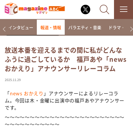
着
インタビュー
報道・情報
バラエティ・音楽
ドラマ・映
放送本番を迎えるまでの間に私がどんな
ふうに過ごしているか 福戸あや「news
なるみ・岡村の過ぎるTV
おかえり」アナウンサーリレーコラム
相席食堂
これ余談なんですけど・・・
2025.11.29
～人生密着トークバラエティ！～ やすとものいたっ
て真剣です
「
news おかえり
」アナウンサーによるリレーコラ
ム。今回は木・金曜に出演中の福戸あやアナウンサー
探偵！ナイトスクープ
です。
news おかえり
～～～～～～～～～～～～～～～～～～～～～～～～
河合＆A.B.C-Z塚田×福井アナ「なんでやねん！？」
～～～～～～～～～～～
（news おかえり）