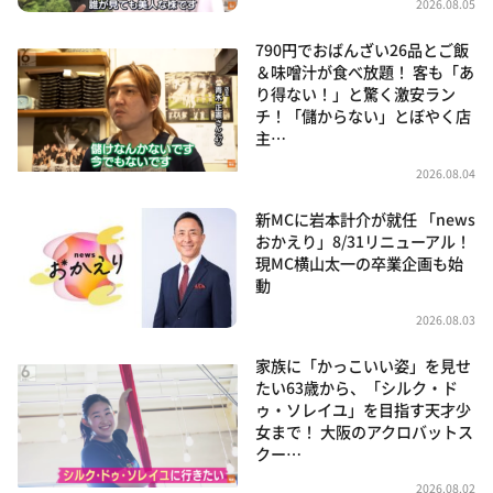
2026.08.05
790円でおばんざい26品とご飯
＆味噌汁が食べ放題！ 客も「あ
り得ない！」と驚く激安ラン
チ！「儲からない」とぼやく店
主…
2026.08.04
新MCに岩本計介が就任 「news
おかえり」8/31リニューアル！
現MC横山太一の卒業企画も始
動
2026.08.03
家族に「かっこいい姿」を見せ
たい63歳から、「シルク・ド
ゥ・ソレイユ」を目指す天才少
女まで！ 大阪のアクロバットス
クー…
2026.08.02