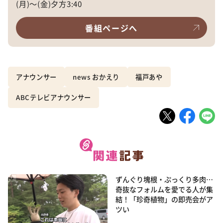
(月)～(金)夕方3:40
番組ページへ
アナウンサー
news おかえり
福戸あや
ABCテレビアナウンサー
ずんぐり塊根・ぷっくり多肉…
奇抜なフォルムを愛でる人が集
結！「珍奇植物」の即売会がア
ツい