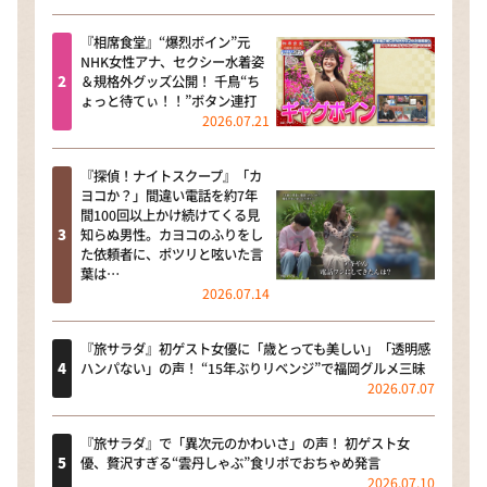
『相席食堂』“爆烈ボイン”元
NHK女性アナ、セクシー水着姿
＆規格外グッズ公開！ 千鳥“ち
ょっと待てぃ！！”ボタン連打
2026.07.21
『探偵！ナイトスクープ』「カ
ヨコか？」間違い電話を約7年
間100回以上かけ続けてくる見
知らぬ男性。カヨコのふりをし
た依頼者に、ポツリと呟いた言
葉は…
2026.07.14
『旅サラダ』初ゲスト女優に「歳とっても美しい」「透明感
ハンパない」の声！ “15年ぶりリベンジ”で福岡グルメ三昧
2026.07.07
『旅サラダ』で「異次元のかわいさ」の声！ 初ゲスト女
優、贅沢すぎる“雲丹しゃぶ”食リポでおちゃめ発言
2026.07.10