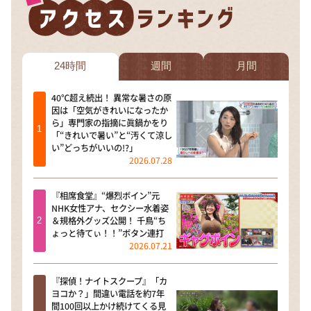
DAIGOも台所 ～きょうの献立 何にする？～
本日はダイアンなり！シーズン２
朝だ！生です旅サラダ
24時間
週間
月間
教えて！ニュースライブ 正義のミカタ
40℃超え続出！ 異常な暑さの原
ＬＩＦＥ～夢のカタチ～
因は「空気がきれいになったか
ら」専門家の指摘に眞鍋かをり
新婚さんいらっしゃい！
「“きれいで暑い”と“汚くて涼し
い”どっちがいいの!?」
ポツンと一軒家
2026.07.28
ザキ山小屋本館
『相席食堂』“爆烈ボイン”元
ぺこぱのまるスポ
NHK女性アナ、セクシー水着姿
＆規格外グッズ公開！ 千鳥“ち
アナ回覧板
ょっと待てぃ！！”ボタン連打
2026.07.21
『探偵！ナイトスクープ』「カ
ヨコか？」間違い電話を約7年
間100回以上かけ続けてくる見