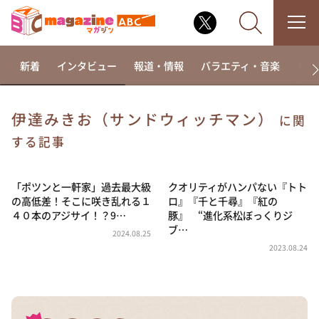
新着
インタビュー
報道・情報
バラエティ・音楽
ドラ
伊達みきお（サンドウィッチマン）
に関
なるみ・岡村の過ぎるTV
する記事
相席食堂
「ポツンと一軒家」過去最大級
クオリティがハンパない『トト
これ余談なんですけど・・・
の高低差！そこに咲き乱れる１
ロ』『千と千尋』『紅の
～人生密着トークバラエティ！～ やすとものいたっ
４０本のアジサイ！？9…
豚』 “進化系松ぼっくりジ
て真剣です
ブ…
2024.08.25
探偵！ナイトスクープ
2023.08.24
news おかえり
河合＆A.B.C-Z塚田×福井アナ「なんでやねん！？」
（news おかえり）