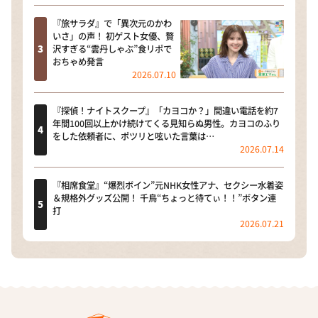
『旅サラダ』で「異次元のかわ
いさ」の声！ 初ゲスト女優、贅
沢すぎる“雲丹しゃぶ”食リポで
おちゃめ発言
2026.07.10
『探偵！ナイトスクープ』「カヨコか？」間違い電話を約7
年間100回以上かけ続けてくる見知らぬ男性。カヨコのふり
をした依頼者に、ポツリと呟いた言葉は…
2026.07.14
『相席食堂』“爆烈ボイン”元NHK女性アナ、セクシー水着姿
＆規格外グッズ公開！ 千鳥“ちょっと待てぃ！！”ボタン連
打
2026.07.21