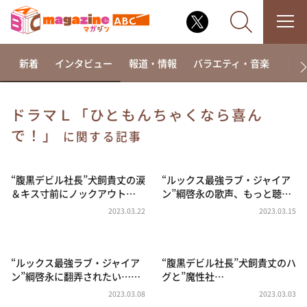
新着
インタビュー
報道・情報
バラエティ・音楽
ドラ
ドラマＬ「ひともんちゃくなら喜ん
で！」
なるみ・岡村の過ぎるTV
に関する記事
相席食堂
“腹黒デビル社長”犬飼貴丈の涙
“ルックス最強ラブ・ジャイア
これ余談なんですけど・・・
＆キス寸前にノックアウト…
ン”綱啓永の歌声、もっと聴…
～人生密着トークバラエティ！～ やすとものいたっ
て真剣です
2023.03.22
2023.03.15
探偵！ナイトスクープ
news おかえり
“ルックス最強ラブ・ジャイア
“腹黒デビル社長”犬飼貴丈のハ
ン”綱啓永に翻弄されたい……
グと”魔性社…
河合＆A.B.C-Z塚田×福井アナ「なんでやねん！？」
（news おかえり）
2023.03.08
2023.03.03