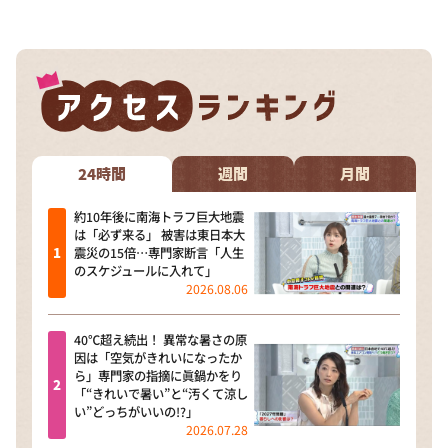
DAIGOも台所 ～きょうの献立 何にする？～
本日はダイアンなり！シーズン２
朝だ！生です旅サラダ
教えて！ニュースライブ 正義のミカタ
ＬＩＦＥ～夢のカタチ～
24時間
週間
月間
新婚さんいらっしゃい！
ポツンと一軒家
約10年後に南海トラフ巨大地震
は「必ず来る」 被害は東日本大
ザキ山小屋本館
震災の15倍…専門家断言「人生
のスケジュールに入れて」
ぺこぱのまるスポ
2026.08.06
アナ回覧板
40℃超え続出！ 異常な暑さの原
因は「空気がきれいになったか
ら」専門家の指摘に眞鍋かをり
「“きれいで暑い”と“汚くて涼し
い”どっちがいいの!?」
2026.07.28