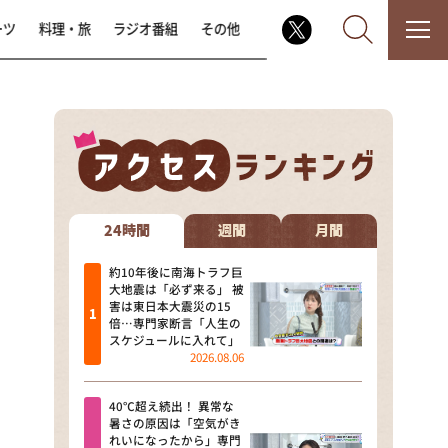
ーツ
料理・旅
ラジオ番組
その他
なるみ・岡村の過ぎるTV
相席食堂
24時間
週間
月間
これ余談なんですけど・・・
約10年後に南海トラフ巨
大地震は「必ず来る」 被
害は東日本大震災の15
～人生密着トークバラエティ！
倍…専門家断言「人生の
～ やすとものいたって真剣です
スケジュールに入れて」
2026.08.06
探偵！ナイトスクープ
40℃超え続出！ 異常な
news おかえり
暑さの原因は「空気がき
れいになったから」専門