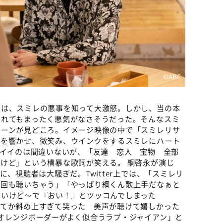
©ABC
ちは、スミレの悪事を知って大激怒。しかし、当の本
られてもまったく悪気がなさそうだった。そんなスミ
シーンが見どころ。イメージ映像の中で「スミレリサ
声を響かせ、微笑み、ウインクをするスミレにハート
コイイのは間違いないが、「友達 恋人 宝物 全部
けど」という横暴な歌詞が笑える。 綱啓永が演じ
に、視聴者は大騒ぎだ。Twitter上では、「スミレリ
何回も聴いちゃう」「やっぱり綱くん歌上手だなぁと
ないけど〜で『おい！』とツッコんでしまった
ってか斜め上すぎて笑った 美声が聴けて嬉しかった
オレンジボーダーがよく似合うラブ・ジャイアン」と