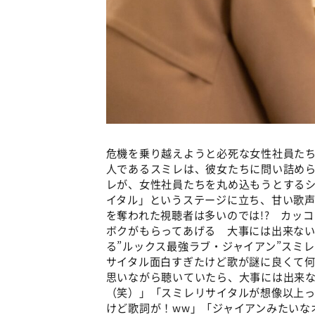
危機を乗り越えようと必死な女性社員た
人であるスミレは、彼女たちに問い詰め
レが、女性社員たちを丸め込もうとする
イタル」というステージに立ち、甘い歌
を奪われた視聴者は多いのでは!? カッ
ボクがもらってあげる 大事には出来ない
る”ルックス最強ラブ・ジャイアン”スミレ
サイタル面白すぎたけど歌が謎に良くて
思いながら聴いていたら、大事には出来
（笑）」「スミレリサイタルが想像以上
けど歌詞が！ww」「ジャイアンみたいな