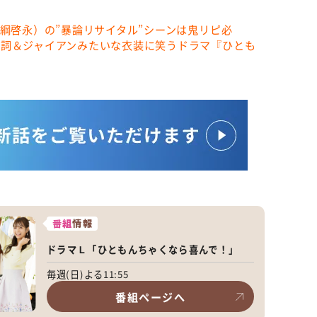
（綱啓永）の”暴論リサイタル”シーンは鬼リピ必
歌詞＆ジャイアンみたいな衣装に笑うドラマ『ひとも
番組
情報
ドラマＬ「ひともんちゃくなら喜んで！」
毎週(日)よる11:55
番組ページへ