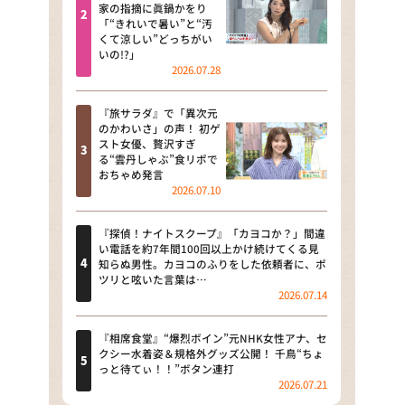
河合＆A.B.C-Z塚田×福井アナ
家の指摘に眞鍋かをり
「“きれいで暑い”と“汚
「なんでやねん！？」（news お
くて涼しい”どっちがい
かえり）
いの!?」
2026.07.28
DAIGOも台所 ～きょうの献立 何
にする？～
『旅サラダ』で「異次元
のかわいさ」の声！ 初ゲ
本日はダイアンなり！シーズン２
スト女優、贅沢すぎ
る“雲丹しゃぶ”食リポで
朝だ！生です旅サラダ
おちゃめ発言
2026.07.10
教えて！ニュースライブ 正義の
ミカタ
『探偵！ナイトスクープ』「カヨコか？」間違
い電話を約7年間100回以上かけ続けてくる見
ＬＩＦＥ～夢のカタチ～
知らぬ男性。カヨコのふりをした依頼者に、ポ
ツリと呟いた言葉は…
2026.07.14
新婚さんいらっしゃい！
ポツンと一軒家
『相席食堂』“爆烈ボイン”元NHK女性アナ、セ
クシー水着姿＆規格外グッズ公開！ 千鳥“ちょ
っと待てぃ！！”ボタン連打
ザキ山小屋本館
2026.07.21