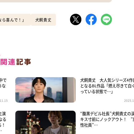
なら喜んで！」
犬飼貴丈
中で
犬飼貴丈 大人気シリーズ4作
うな
となるBL作品「燃え尽きて白
っている状態で…」
11.15
2025.1
主演
“腹黒デビル社長”犬飼貴丈の
なる
キス寸前にノックアウト！ ”
る！
性社員”…
…