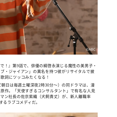
©ABC
で！』第9話で、俳優の綱啓永演じる魔性の美男子・
ラブ・ジャイアン」の異名を持つ彼がリサイタルで披
な歌詞にツッコみたくなる！
ビ朝日は毎週土曜深夜2時30分～）の同ドラマは、漫
が原作。「天使すぎるコンサルタント」で有名な人見
ンマン社長の佐京紫織（犬飼貴丈）が、新人離職率
革するラブコメディだ。