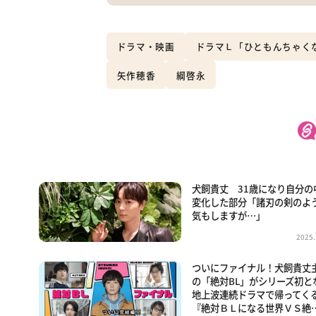
ドラマ・映画
ドラマＬ「ひともんちゃく
矢作穂香
綱啓永
犬飼貴丈 31歳になり自分の
変化した部分「諸刃の剣のよ
気もしますが…」
2025.
ついにファイナル！犬飼貴丈
の「絶対BL」がシリーズ初と
地上波連続ドラマで帰ってく
『絶対ＢＬになる世界ＶＳ絶