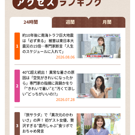
DAIGOも台所 ～きょうの献立 何にする？～
本日はダイアンなり！シーズン２
24時間
週間
月間
朝だ！生です旅サラダ
教えて！ニュースライブ 正義のミカタ
約10年後に南海トラフ巨大地震
は「必ず来る」 被害は東日本大
ＬＩＦＥ～夢のカタチ～
震災の15倍…専門家断言「人生
のスケジュールに入れて」
新婚さんいらっしゃい！
2026.08.06
ポツンと一軒家
40℃超え続出！ 異常な暑さの原
ザキ山小屋本館
因は「空気がきれいになったか
ら」専門家の指摘に眞鍋かをり
ぺこぱのまるスポ
「“きれいで暑い”と“汚くて涼し
い”どっちがいいの!?」
アナ回覧板
2026.07.28
『旅サラダ』で「異次元のかわ
いさ」の声！ 初ゲスト女優、贅
沢すぎる“雲丹しゃぶ”食リポで
おちゃめ発言