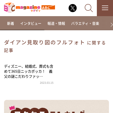
新着
インタビュー
報道・情報
バラエティ・音楽
ドラ
ダイアン見取り図のフルフォト
に関する
なるみ・岡村の過ぎるTV
記事
相席食堂
ディズニー、結婚式、葬式も含
これ余談なんですけど・・・
めて365日ニッカポッカ！ 義
～人生密着トークバラエティ！～ やすとものいたっ
父の謎こだわりファッ…
て真剣です
2023.03.15
探偵！ナイトスクープ
news おかえり
河合＆A.B.C-Z塚田×福井アナ「なんでやねん！？」
（news おかえり）