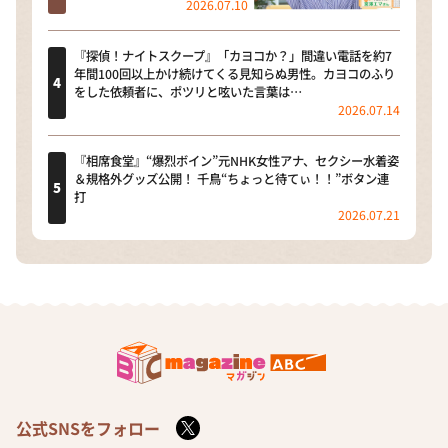
2026.07.10
『探偵！ナイトスクープ』「カヨコか？」間違い電話を約7
年間100回以上かけ続けてくる見知らぬ男性。カヨコのふり
をした依頼者に、ポツリと呟いた言葉は…
2026.07.14
『相席食堂』“爆烈ボイン”元NHK女性アナ、セクシー水着姿
＆規格外グッズ公開！ 千鳥“ちょっと待てぃ！！”ボタン連
打
2026.07.21
公式SNSをフォロー