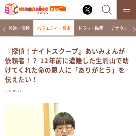
ー
報道・情報
バラエティ・音楽
ドラマ・映画
アナウンサ
『探偵！ナイトスクープ』あいみょんが
依頼者！？ 12年前に遭難した生駒山で助
なるみ・岡村の過ぎるTV
けてくれた命の恩人に「ありがとう」を
相席食堂
伝えたい！
これ余談なんですけど・・・
～人生密着トークバラエティ！～ やすとものいたっ
2026.05.27
て真剣です
探偵！ナイトスクープ
news おかえり
河合＆A.B.C-Z塚田×福井アナ「なんでやねん！？」
（news おかえり）