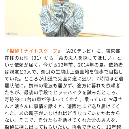
DAIGOも台所 ～きょうの献立 何にする？～
本日はダイアンなり！シーズン２
朝だ！生です旅サラダ
教えて！ニュースライブ 正義のミカタ
ＬＩＦＥ～夢のカタチ～
『
探偵！ナイトスクープ
』（ABCテレビ）に、東京都
新婚さんいらっしゃい！
在住の女性（31）から「命の恩人を探してほしい」と
ポツンと一軒家
いう依頼が届く。今から12年前、2014年の夏。依頼者
は親友と2人で、奈良の生駒山上遊園地を徒歩で目指し
ザキ山小屋本館
ていた。ところが山道で完全に道に迷い、7時間ほど遭
ぺこぱのまるスポ
難状態に。携帯の電波も届かず、途方に暮れた依頼者
たちが、最後の手段でヒッチハイクを試みたところ、
アナ回覧板
奇跡的に1台の車が停まってくれた。乗っていたお母さ
んと娘さんに事情を話すと、遊園地まで送り届けてく
れた。あの親子がいなければどうなっていたかわから
ない。そこで、自分たちを助けてくれた命の恩人を、
探偵に探し出してもらいたい。再会できたら、12年越