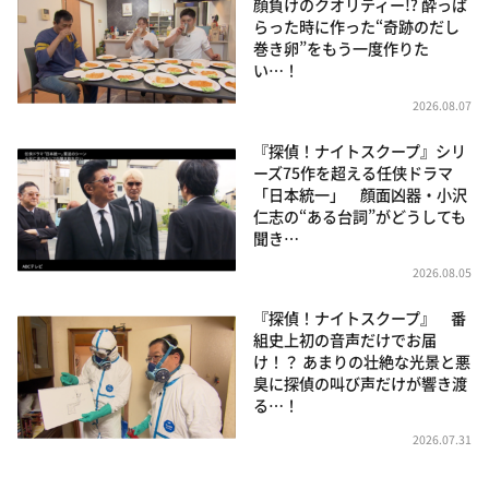
顔負けのクオリティー!? 酔っぱ
らった時に作った“奇跡のだし
巻き卵”をもう一度作りた
い…！
2026.08.07
『探偵！ナイトスクープ』シリ
ーズ75作を超える任侠ドラマ
「日本統一」 顔面凶器・小沢
仁志の“ある台詞”がどうしても
聞き…
2026.08.05
『探偵！ナイトスクープ』 番
組史上初の音声だけでお届
け！？ あまりの壮絶な光景と悪
臭に探偵の叫び声だけが響き渡
る…！
2026.07.31