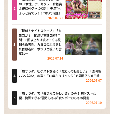
NHK女性アナ、セクシー水着姿
＆規格外グッズ公開！ 千鳥“ち
ょっと待てぃ！！”ボタン連打
2026.07.21
『探偵！ナイトスクープ』「カ
ヨコか？」間違い電話を約7年
間100回以上かけ続けてくる見
知らぬ男性。カヨコのふりをし
た依頼者に、ポツリと呟いた言
葉は…
2026.07.14
『旅サラダ』初ゲスト女優に「歳とっても美しい」「透明感
ハンパない」の声！ “15年ぶりリベンジ”で福岡グルメ三昧
2026.07.07
『旅サラダ』で「異次元のかわいさ」の声！ 初ゲスト女
優、贅沢すぎる“雲丹しゃぶ”食リポでおちゃめ発言
2026.07.10