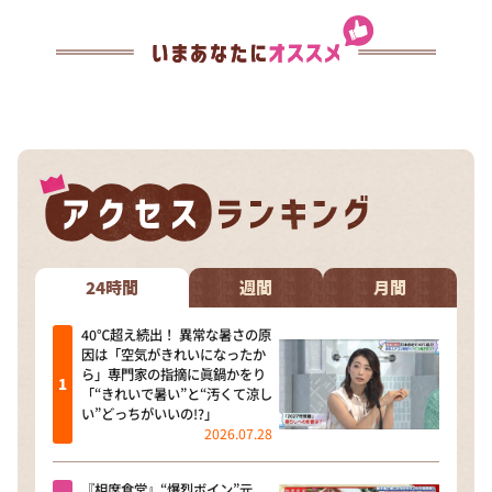
24時間
週間
月間
40℃超え続出！ 異常な暑さの原
因は「空気がきれいになったか
ら」専門家の指摘に眞鍋かをり
「“きれいで暑い”と“汚くて涼し
い”どっちがいいの!?」
2026.07.28
『相席食堂』“爆烈ボイン”元