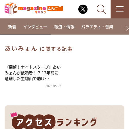
新着
インタビュー
報道・情報
バラエティ・音楽
ドラ
あいみょん
に関する記事
なるみ・岡村の過ぎるTV
相席食堂
『探偵！ナイトスクープ』あい
みょんが依頼者！？ 12年前に
これ余談なんですけど・・・
遭難した生駒山で助け…
～人生密着トークバラエティ！～ やすとものいたっ
2026.05.27
て真剣です
探偵！ナイトスクープ
news おかえり
河合＆A.B.C-Z塚田×福井アナ「なんでやねん！？」
（news おかえり）