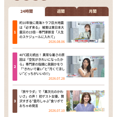
DAIGOも台所 ～きょうの献立 何にする？～
本日はダイアンなり！シーズン２
24時間
週間
月間
朝だ！生です旅サラダ
約10年後に南海トラフ巨大地震
は「必ず来る」 被害は東日本大
教えて！ニュースライブ 正義のミカタ
震災の15倍…専門家断言「人生
のスケジュールに入れて」
ＬＩＦＥ～夢のカタチ～
2026.08.06
新婚さんいらっしゃい！
40℃超え続出！ 異常な暑さの原
ポツンと一軒家
因は「空気がきれいになったか
ら」専門家の指摘に眞鍋かをり
ザキ山小屋本館
「“きれいで暑い”と“汚くて涼し
い”どっちがいいの!?」
ぺこぱのまるスポ
2026.07.28
アナ回覧板
『旅サラダ』で「異次元のかわ
いさ」の声！ 初ゲスト女優、贅
沢すぎる“雲丹しゃぶ”食リポで
おちゃめ発言
2026.07.10