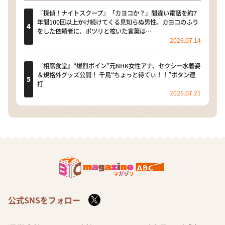
『探偵！ナイトスクープ』「カヨコか？」間違い電話を約7
年間100回以上かけ続けてくる見知らぬ男性。カヨコのふり
をした依頼者に、ポツリと呟いた言葉は…
2026.07.14
『相席食堂』“爆烈ボイン”元NHK女性アナ、セクシー水着姿
＆規格外グッズ公開！ 千鳥“ちょっと待てぃ！！”ボタン連
打
2026.07.21
公式SNSをフォロー