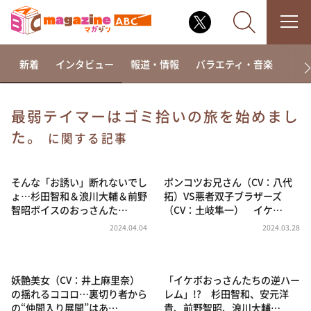
新着
インタビュー
報道・情報
バラエティ・音楽
ドラ
最弱テイマーはゴミ拾いの旅を始めまし
た。
なるみ・岡村の過ぎるTV
に関する記事
相席食堂
そんな「お誘い」断れないでし
ポンコツお兄さん（CV：八代
これ余談なんですけど・・・
ょ…杉田智和＆浪川大輔＆前野
拓）VS悪者双子ブラザーズ
～人生密着トークバラエティ！～ やすとものいたっ
智昭ボイスのおっさんた…
（CV：土岐隼一） イケ…
て真剣です
2024.04.04
2024.03.28
探偵！ナイトスクープ
news おかえり
妖艶美女（CV：井上麻里奈）
「イケボおっさんたちの逆ハー
河合＆A.B.C-Z塚田×福井アナ「なんでやねん！？」
（news おかえり）
の揺れるココロ…裏切り者から
レム」!? 杉田智和、安元洋
の“仲間入り展開”はあ…
貴、前野智昭、浪川大輔…