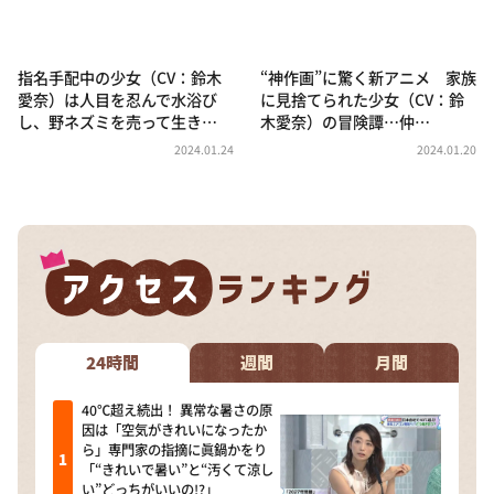
指名手配中の少女（CV：鈴木
“神作画”に驚く新アニメ 家族
愛奈）は人目を忍んで水浴び
に見捨てられた少女（CV：鈴
し、野ネズミを売って生き…
木愛奈）の冒険譚…仲…
2024.01.24
2024.01.20
24時間
週間
月間
40℃超え続出！ 異常な暑さの原
因は「空気がきれいになったか
ら」専門家の指摘に眞鍋かをり
「“きれいで暑い”と“汚くて涼し
い”どっちがいいの!?」