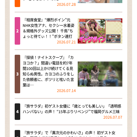
2026.07.28
『相席食堂』“爆烈ボイン”元
NHK女性アナ、セクシー水着姿
＆規格外グッズ公開！ 千鳥“ち
ょっと待てぃ！！”ボタン連打
2026.07.21
『探偵！ナイトスクープ』「カ
ヨコか？」間違い電話を約7年
間100回以上かけ続けてくる見
知らぬ男性。カヨコのふりをし
た依頼者に、ポツリと呟いた言
葉は…
2026.07.14
『旅サラダ』初ゲスト女優に「歳とっても美しい」「透明感
ハンパない」の声！ “15年ぶりリベンジ”で福岡グルメ三昧
2026.07.07
『旅サラダ』で「異次元のかわいさ」の声！ 初ゲスト女