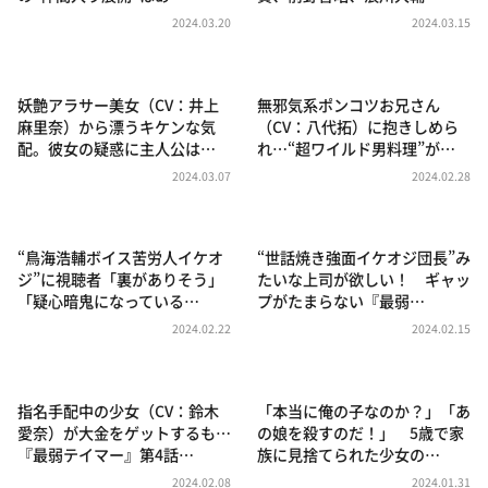
DAIGOも台所 ～きょうの献立 何にする？～
2024.03.20
2024.03.15
本日はダイアンなり！シーズン２
朝だ！生です旅サラダ
妖艶アラサー美女（CV：井上
無邪気系ポンコツお兄さん
教えて！ニュースライブ 正義のミカタ
麻里奈）から漂うキケンな気
（CV：八代拓）に抱きしめら
配。彼女の疑惑に主人公は…
れ…“超ワイルド男料理”が…
ＬＩＦＥ～夢のカタチ～
2024.03.07
2024.02.28
新婚さんいらっしゃい！
ポツンと一軒家
“鳥海浩輔ボイス苦労人イケオ
“世話焼き強面イケオジ団長”み
ザキ山小屋本館
ジ”に視聴者「裏がありそう」
たいな上司が欲しい！ ギャッ
「疑心暗鬼になっている…
プがたまらない『最弱…
ぺこぱのまるスポ
2024.02.22
2024.02.15
アナ回覧板
指名手配中の少女（CV：鈴木
「本当に俺の子なのか？」「あ
愛奈）が大金をゲットするも…
の娘を殺すのだ！」 5歳で家
『最弱テイマー』第4話…
族に見捨てられた少女の…
2024.02.08
2024.01.31