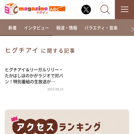
新着
インタビュー
報道・情報
バラエティ・音楽
ドラ
ヒグチアイ
に関する記事
なるみ・岡村の過ぎるTV
相席食堂
ヒグチアイ＆リーガルリリー・
たかはしほのかがラジオで対バ
これ余談なんですけど・・・
ン！特別番組の生放送が…
～人生密着トークバラエティ！～ やすとものいたっ
2023.08.23
て真剣です
探偵！ナイトスクープ
news おかえり
河合＆A.B.C-Z塚田×福井アナ「なんでやねん！？」
（news おかえり）