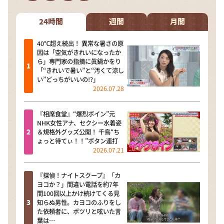
DAIGOも台所 ～きょうの献立 何にする？～
本日はダイアンなり！シーズン２
24時間
週間
月間
朝だ！生です旅サラダ
40℃超え続出！ 異常な暑さの原
因は「空気がきれいになったか
教えて！ニュースライブ 正義のミカタ
ら」専門家の指摘に眞鍋かをり
「“きれいで暑い”と“汚くて涼し
ＬＩＦＥ～夢のカタチ～
い”どっちがいいの!?」
2026.07.28
新婚さんいらっしゃい！
ポツンと一軒家
『相席食堂』“爆烈ボイン”元
NHK女性アナ、セクシー水着姿
ザキ山小屋本館
＆規格外グッズ公開！ 千鳥“ち
ょっと待てぃ！！”ボタン連打
ぺこぱのまるスポ
2026.07.21
アナ回覧板
『探偵！ナイトスクープ』「カ
ヨコか？」間違い電話を約7年
間100回以上かけ続けてくる見
知らぬ男性。カヨコのふりをし
た依頼者に、ポツリと呟いた言
葉は…