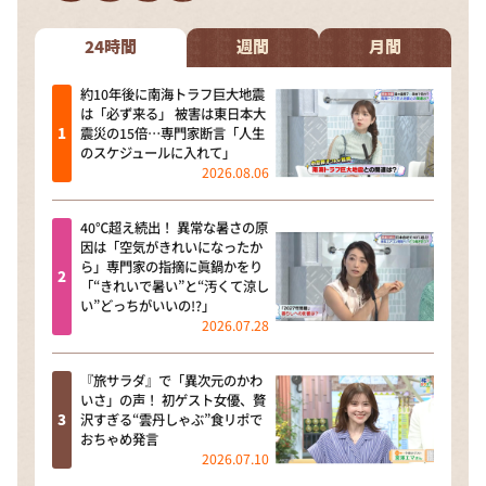
DAIGOも台所 ～きょうの献立 何にする？～
本日はダイアンなり！シーズン２
24時間
週間
月間
朝だ！生です旅サラダ
約10年後に南海トラフ巨大地震
は「必ず来る」 被害は東日本大
教えて！ニュースライブ 正義のミカタ
震災の15倍…専門家断言「人生
のスケジュールに入れて」
ＬＩＦＥ～夢のカタチ～
2026.08.06
新婚さんいらっしゃい！
40℃超え続出！ 異常な暑さの原
ポツンと一軒家
因は「空気がきれいになったか
ら」専門家の指摘に眞鍋かをり
ザキ山小屋本館
「“きれいで暑い”と“汚くて涼し
い”どっちがいいの!?」
ぺこぱのまるスポ
2026.07.28
アナ回覧板
『旅サラダ』で「異次元のかわ
いさ」の声！ 初ゲスト女優、贅
沢すぎる“雲丹しゃぶ”食リポで
おちゃめ発言
2026.07.10