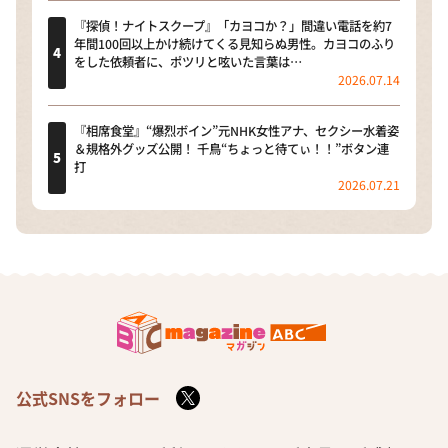
『探偵！ナイトスクープ』「カヨコか？」間違い電話を約7
年間100回以上かけ続けてくる見知らぬ男性。カヨコのふり
をした依頼者に、ポツリと呟いた言葉は…
2026.07.14
『相席食堂』“爆烈ボイン”元NHK女性アナ、セクシー水着姿
＆規格外グッズ公開！ 千鳥“ちょっと待てぃ！！”ボタン連
打
2026.07.21
公式SNSをフォロー