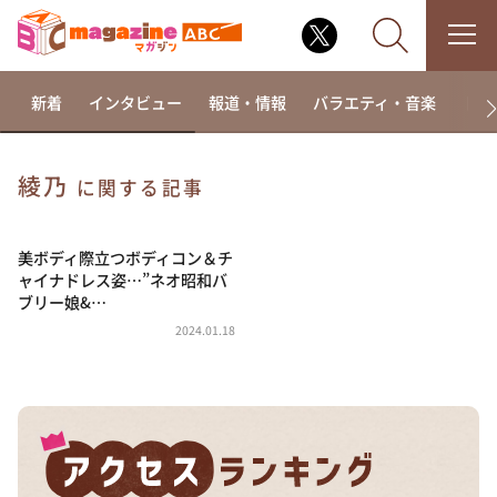
新着
インタビュー
報道・情報
バラエティ・音楽
ドラ
綾乃
に関する記事
なるみ・岡村の過ぎるTV
相席食堂
美ボディ際立つボディコン＆チ
ャイナドレス姿…”ネオ昭和バ
これ余談なんですけど・・・
ブリー娘&…
～人生密着トークバラエティ！～ やすとものいたっ
2024.01.18
て真剣です
探偵！ナイトスクープ
news おかえり
河合＆A.B.C-Z塚田×福井アナ「なんでやねん！？」
（news おかえり）