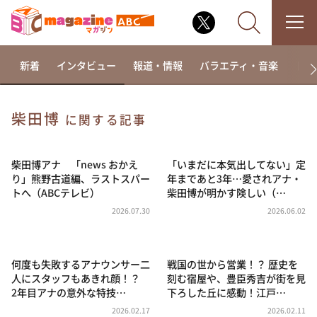
新着
インタビュー
報道・情報
バラエティ・音楽
ドラ
柴田博
に関する記事
なるみ・岡村の過ぎるTV
相席食堂
柴田博アナ 「news おかえ
「いまだに本気出してない」定
り」熊野古道編、ラストスパー
年まであと3年…愛されアナ・
これ余談なんですけど・・・
トへ（ABCテレビ）
柴田博が明かす険しい（…
～人生密着トークバラエティ！～ やすとものいたっ
2026.07.30
2026.06.02
て真剣です
探偵！ナイトスクープ
何度も失敗するアナウンサー二
戦国の世から営業！？ 歴史を
news おかえり
人にスタッフもあきれ顔！？
刻む宿屋や、豊臣秀吉が街を見
河合＆A.B.C-Z塚田×福井アナ「なんでやねん！？」
2年目アナの意外な特技…
下ろした丘に感動！江戸…
（news おかえり）
2026.02.17
2026.02.11