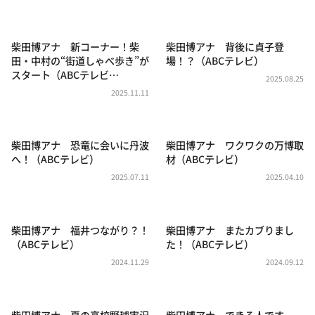
DAIGOも台所 ～きょうの献立 何にする？～
本日はダイアンなり！シーズン２
柴田博アナ 新コーナー！柴
柴田博アナ 背後に貞子登
朝だ！生です旅サラダ
田・中村の“街道しゃべ歩き”が
場！？（ABCテレビ）
スタート（ABCテレビ…
教えて！ニュースライブ 正義のミカタ
2025.08.25
2025.11.11
ＬＩＦＥ～夢のカタチ～
新婚さんいらっしゃい！
柴田博アナ 恐竜に会いに丹波
柴田博アナ ワクワクの万博取
ポツンと一軒家
へ！（ABCテレビ）
材（ABCテレビ）
ザキ山小屋本館
2025.07.11
2025.04.10
ぺこぱのまるスポ
アナ回覧板
柴田博アナ 福井つながり？！
柴田博アナ またカブりまし
（ABCテレビ）
た！（ABCテレビ）
2024.11.29
2024.09.12
柴田博アナ 夏の高校野球実況
柴田博アナ できる人です