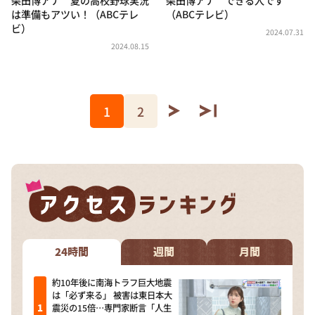
は準備もアツい！（ABCテレ
（ABCテレビ）
ビ）
2024.07.31
2024.08.15
1
2
24時間
週間
月間
約10年後に南海トラフ巨大地震
は「必ず来る」 被害は東日本大
震災の15倍…専門家断言「人生