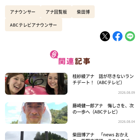
アナウンサー
アナ回覧板
柴田博
ABCテレビアナウンサー
桂紗綾アナ 話が尽きないラン
チデート！（ABCテレビ）
2026.08.09
藤崎健一郎アナ 悔しさを、次
の一歩へ（ABCテレビ）
2026.08.04
柴田博アナ 「news おかえ