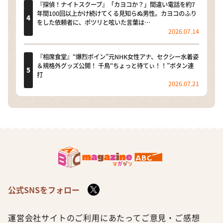
『探偵！ナイトスクープ』「カヨコか？」間違い電話を約7
年間100回以上かけ続けてくる見知らぬ男性。カヨコのふり
をした依頼者に、ポツリと呟いた言葉は…
2026.07.14
『相席食堂』“爆烈ボイン”元NHK女性アナ、セクシー水着姿
＆規格外グッズ公開！ 千鳥“ちょっと待てぃ！！”ボタン連
打
2026.07.21
公式SNSをフォロー
運営会社
サイトのご利用にあたって
ご意見・ご感想