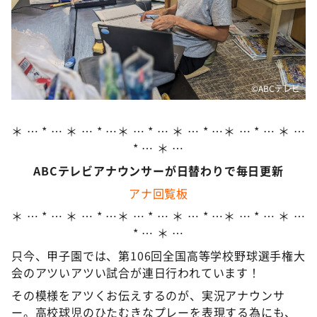
DAIGOも台所 ～きょうの献立 何にする？～
本日はダイアンなり！シーズン２
朝だ！生です旅サラダ
教えて！ニュースライブ 正義のミカタ
©️ABCテレビ
ＬＩＦＥ～夢のカタチ～
新婚さんいらっしゃい！
＊ … * … ＊ … * …＊ … * … ＊ … * …＊ … * … ＊ …
* … ＊ …
ポツンと一軒家
ABCテレビアナウンサーが日替わりで毎日更新
ザキ山小屋本館
アナ回覧板
ぺこぱのまるスポ
＊ … * … ＊ … * …＊ … * … ＊ … * …＊ … * … ＊ …
アナ回覧板
* … ＊ …
只今、甲子園では、第106回全国高等学校野球選手権大
会のアツいアツい試合が連日行われています！
その模様をアツくお伝えするのが、実況アナウンサ
ー。高校球児のひたむきなプレーを表現する為にも、