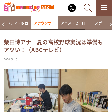
楽
ドラマ・映画
アナウンサー
アニメ・ヒーロー
スポーツ
柴田博アナ 夏の高校野球実況は準備も
アツい！（ABCテレビ）
なるみ・岡村の過ぎるTV
相席食堂
2024.08.15
これ余談なんですけど・・・
～人生密着トークバラエティ！～ やすとものいたっ
て真剣です
探偵！ナイトスクープ
news おかえり
河合＆A.B.C-Z塚田×福井アナ「なんでやねん！？」
（news おかえり）