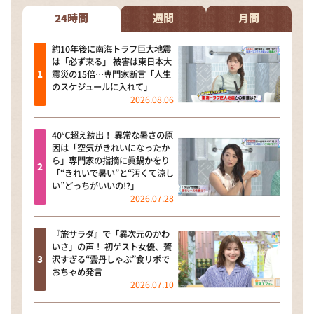
24時間
週間
月間
約10年後に南海トラフ巨大地震
は「必ず来る」 被害は東日本大
震災の15倍…専門家断言「人生
のスケジュールに入れて」
2026.08.06
40℃超え続出！ 異常な暑さの原
因は「空気がきれいになったか
ら」専門家の指摘に眞鍋かをり
「“きれいで暑い”と“汚くて涼し
い”どっちがいいの!?」
2026.07.28
『旅サラダ』で「異次元のかわ
いさ」の声！ 初ゲスト女優、贅
沢すぎる“雲丹しゃぶ”食リポで
おちゃめ発言
2026.07.10