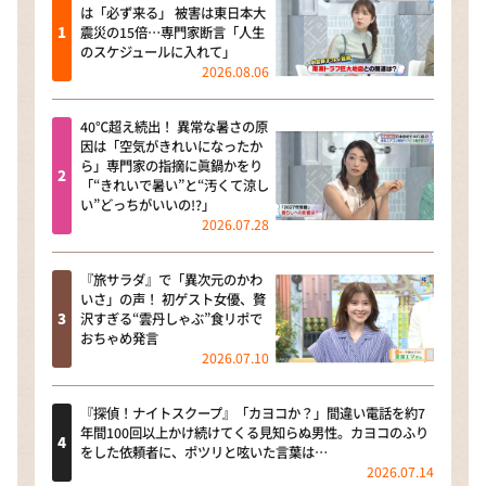
は「必ず来る」 被害は東日本大
震災の15倍…専門家断言「人生
のスケジュールに入れて」
2026.08.06
40℃超え続出！ 異常な暑さの原
因は「空気がきれいになったか
ら」専門家の指摘に眞鍋かをり
「“きれいで暑い”と“汚くて涼し
い”どっちがいいの!?」
2026.07.28
『旅サラダ』で「異次元のかわ
いさ」の声！ 初ゲスト女優、贅
沢すぎる“雲丹しゃぶ”食リポで
おちゃめ発言
2026.07.10
『探偵！ナイトスクープ』「カヨコか？」間違い電話を約7
年間100回以上かけ続けてくる見知らぬ男性。カヨコのふり
をした依頼者に、ポツリと呟いた言葉は…
2026.07.14