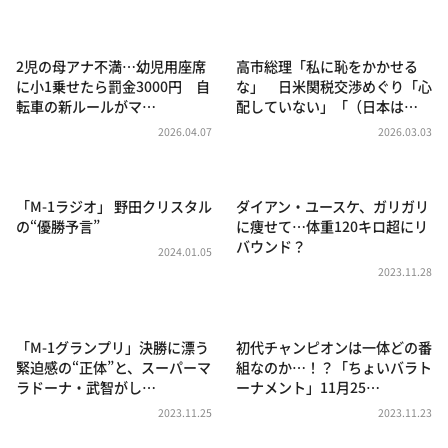
DAIGOも台所 ～きょうの献立 何にする？～
本日はダイアンなり！シーズン２
2児の母アナ不満…幼児用座席
高市総理「私に恥をかかせる
朝だ！生です旅サラダ
に小1乗せたら罰金3000円 自
な」 日米関税交渉めぐり「心
転車の新ルールがマ…
配していない」「（日本は…
教えて！ニュースライブ 正義のミカタ
2026.04.07
2026.03.03
ＬＩＦＥ～夢のカタチ～
新婚さんいらっしゃい！
「M-1ラジオ」 野田クリスタル
ダイアン・ユースケ、ガリガリ
ポツンと一軒家
の“優勝予言”
に痩せて…体重120キロ超にリ
バウンド？
ザキ山小屋本館
2024.01.05
2023.11.28
ぺこぱのまるスポ
アナ回覧板
「M-1グランプリ」決勝に漂う
初代チャンピオンは一体どの番
緊迫感の“正体”と、スーパーマ
組なのか…！？「ちょいバラト
ラドーナ・武智がし…
ーナメント」11月25…
2023.11.25
2023.11.23