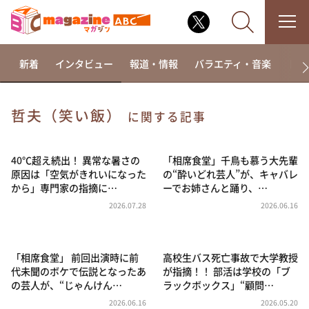
新着
インタビュー
報道・情報
バラエティ・音楽
ドラ
哲夫（笑い飯）
に関する記事
なるみ・岡村の過ぎるTV
相席食堂
40℃超え続出！ 異常な暑さの
「相席食堂」千鳥も慕う大先輩
原因は「空気がきれいになった
の“酔いどれ芸人”が、キャバレ
これ余談なんですけど・・・
から」専門家の指摘に…
ーでお姉さんと踊り、…
～人生密着トークバラエティ！～ やすとものいたっ
2026.07.28
2026.06.16
て真剣です
探偵！ナイトスクープ
「相席食堂」 前回出演時に前
高校生バス死亡事故で大学教授
news おかえり
代未聞のボケで伝説となったあ
が指摘！！ 部活は学校の「ブ
河合＆A.B.C-Z塚田×福井アナ「なんでやねん！？」
の芸人が、“じゃんけん…
ラックボックス」“顧問…
（news おかえり）
2026.06.16
2026.05.20