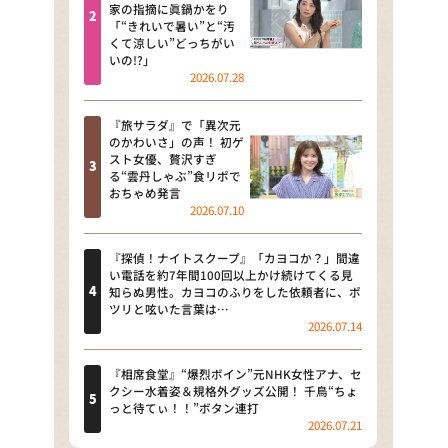
河合＆A.B.C-Z塚田×福井アナ
家の指摘に眞鍋かをり
「“きれいで暑い”と“汚
「なんでやねん！？」（news お
くて涼しい”どっちがい
かえり）
いの!?」
2026.07.28
DAIGOも台所 ～きょうの献立 何
にする？～
『旅サラダ』で「異次元
のかわいさ」の声！ 初ゲ
本日はダイアンなり！シーズン２
スト女優、贅沢すぎ
る“雲丹しゃぶ”食リポで
朝だ！生です旅サラダ
おちゃめ発言
2026.07.10
教えて！ニュースライブ 正義の
ミカタ
『探偵！ナイトスクープ』「カヨコか？」間違
い電話を約7年間100回以上かけ続けてくる見
ＬＩＦＥ～夢のカタチ～
知らぬ男性。カヨコのふりをした依頼者に、ポ
ツリと呟いた言葉は…
2026.07.14
新婚さんいらっしゃい！
ポツンと一軒家
『相席食堂』“爆烈ボイン”元NHK女性アナ、セ
クシー水着姿＆規格外グッズ公開！ 千鳥“ちょ
っと待てぃ！！”ボタン連打
ザキ山小屋本館
2026.07.21