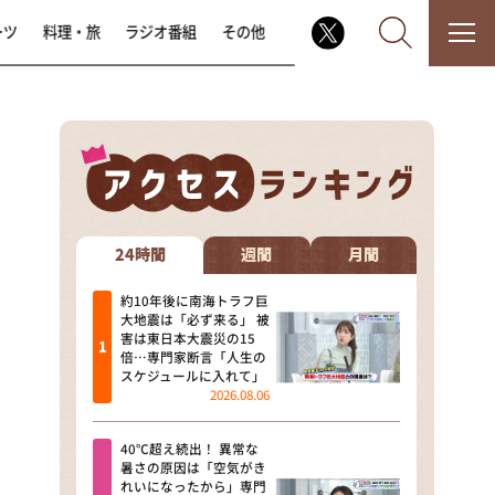
ーツ
料理・旅
ラジオ番組
その他
なるみ・岡村の過ぎるTV
相席食堂
24時間
週間
月間
これ余談なんですけど・・・
約10年後に南海トラフ巨
大地震は「必ず来る」 被
害は東日本大震災の15
～人生密着トークバラエティ！
倍…専門家断言「人生の
～ やすとものいたって真剣です
スケジュールに入れて」
2026.08.06
探偵！ナイトスクープ
40℃超え続出！ 異常な
news おかえり
暑さの原因は「空気がき
れいになったから」専門