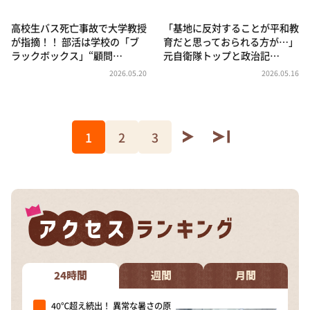
高校生バス死亡事故で大学教授
「基地に反対することが平和教
が指摘！！ 部活は学校の「ブ
育だと思っておられる方が…」
ラックボックス」“顧問…
元自衛隊トップと政治記…
2026.05.20
2026.05.16
1
2
3
24時間
週間
月間
40℃超え続出！ 異常な暑さの原