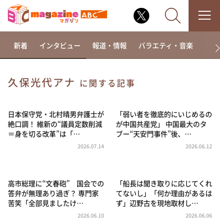
新着
インタビュー
報道・情報
バラエティ・音楽
ドラ
久保光代アナ
に関する記事
なるみ・岡村の過ぎるTV
相席食堂
日本保守党・北村晴男弁護士が
「弱い者を徹底的にいじめるの
絶口調！ 維新の“議員定数削減
が中国共産党」 中国最大のタ
これ余談なんですけど・・・
＝身を切る改革”は「…
ブー“天安門事件”後、…
～人生密着トークバラエティ！～ やすとものいたっ
2026.07.14
2026.06.12
て真剣です
探偵！ナイトスクープ
高市総理に“文春砲” 国会での
「船長は聞き取りに応じてくれ
news おかえり
答弁が無理あり過ぎ？ 専門家
てないし」「何か理由があるは
河合＆A.B.C-Z塚田×福井アナ「なんでやねん！？」
苦笑「全部見ましたけ…
ず」辺野古を現地取材し…
（news おかえり）
2026.06.10
2026.06.06