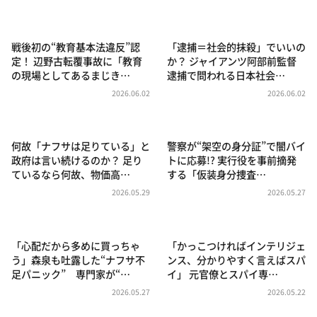
DAIGOも台所 ～きょうの献立 何にする？～
本日はダイアンなり！シーズン２
戦後初の“教育基本法違反”認
「逮捕＝社会的抹殺」でいいの
朝だ！生です旅サラダ
定！ 辺野古転覆事故に「教育
か？ ジャイアンツ阿部前監督
の現場としてあるまじき…
逮捕で問われる日本社会…
教えて！ニュースライブ 正義のミカタ
2026.06.02
2026.06.02
ＬＩＦＥ～夢のカタチ～
新婚さんいらっしゃい！
何故「ナフサは足りている」と
警察が“架空の身分証”で闇バイ
ポツンと一軒家
政府は言い続けるのか？ 足り
トに応募!? 実行役を事前摘発
ているなら何故、物価高…
する「仮装身分捜査…
ザキ山小屋本館
2026.05.29
2026.05.27
ぺこぱのまるスポ
アナ回覧板
「心配だから多めに買っちゃ
「かっこつければインテリジェ
う」森泉も吐露した“ナフサ不
ンス、分かりやすく言えばスパ
足パニック” 専門家が“…
イ」 元官僚とスパイ専…
2026.05.27
2026.05.22