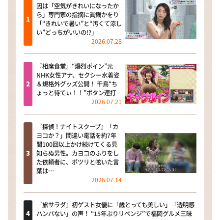
因は「空気がきれいになったか
ら」専門家の指摘に眞鍋かをり
「“きれいで暑い”と“汚くて涼し
い”どっちがいいの!?」
2026.07.28
『相席食堂』“爆烈ボイン”元
NHK女性アナ、セクシー水着姿
＆規格外グッズ公開！ 千鳥“ち
ょっと待てぃ！！”ボタン連打
2026.07.21
『探偵！ナイトスクープ』「カ
ヨコか？」間違い電話を約7年
間100回以上かけ続けてくる見
知らぬ男性。カヨコのふりをし
た依頼者に、ポツリと呟いた言
葉は…
2026.07.14
『旅サラダ』初ゲスト女優に「歳とっても美しい」「透明感
ハンパない」の声！ “15年ぶりリベンジ”で福岡グルメ三昧