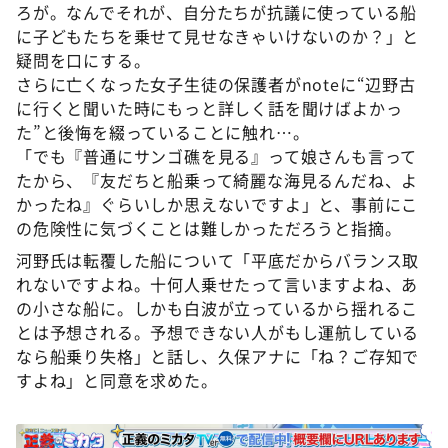
ろが。なんでそれが、自分たちが抗議に使っている船
に子どもたちを乗せて見せなきゃいけないのか？」と
疑問を口にする。
さらに亡くなった女子生徒の保護者がnoteに“辺野古
に行くと聞いた時にもっと詳しく話を聞けばよかっ
た”と後悔を綴っていることに触れ…。
「でも『普通にサンゴ礁を見る』って娘さんも言って
たから、『友だちと船乗って綺麗な海見るんだね、よ
かったね』ぐらいしか思えないですよ」と、事前にこ
の危険性に気づくことは難しかっただろうと指摘。
河野氏は転覆した船について「平底だからバランス取
れないですよね。十何人乗せたって言いますよね、あ
の小さな船に。しかも白波が立っているから揺れるこ
とは予想される。予想できない人がもし運航している
なら船乗り失格」と話し、久保アナに「ね？ご存知で
すよね」と同意を求めた。