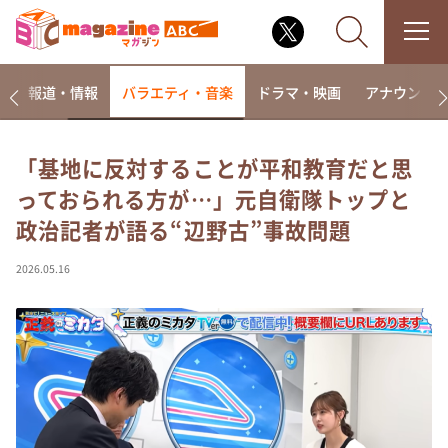
ー
報道・情報
バラエティ・音楽
ドラマ・映画
アナウンサ
「基地に反対することが平和教育だと思
っておられる方が…」元自衛隊トップと
なるみ・岡村の過ぎるTV
政治記者が語る“辺野古”事故問題
相席食堂
これ余談なんですけど・・・
2026.05.16
～人生密着トークバラエティ！～ やすとものいたっ
て真剣です
探偵！ナイトスクープ
news おかえり
河合＆A.B.C-Z塚田×福井アナ「なんでやねん！？」
（news おかえり）