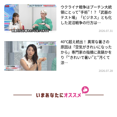
ウクライナ戦争はプーチン大統
領にとって“手術”！？「武器の
テスト場」「ビジネス」とも化
した泥沼戦争の行方は…
2026.07.31
40℃超え続出！ 異常な暑さの
原因は「空気がきれいになった
から」専門家の指摘に眞鍋かを
り「“きれいで暑い”と“汚くて
涼…
2026.07.28