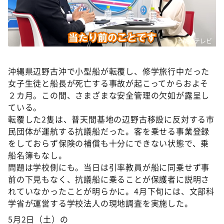
DAIGOも台所 ～きょうの献立 何にする？～
本日はダイアンなり！シーズン２
朝だ！生です旅サラダ
©ABCテレビ
教えて！ニュースライブ 正義のミカタ
沖縄県辺野古沖で小型船が転覆し、修学旅行中だった
ＬＩＦＥ～夢のカタチ～
女子生徒と船長が死亡する事故が起こってからおよそ
新婚さんいらっしゃい！
２カ月。この間、さまざまな安全管理の欠如が露呈し
ている。
ポツンと一軒家
転覆した2隻は、普天間基地の辺野古移設に反対する市
ザキ山小屋本館
民団体が運航する抗議船だった。客を乗せる事業登録
をしておらず保険の補償も十分にできない状態で、乗
ぺこぱのまるスポ
船名簿もなし。
アナ回覧板
問題は学校側にも。当日は引率教員が船に同乗せず事
前の下見もなく、抗議船に乗ることが保護者に説明さ
れていなかったことが明らかに。4月下旬には、文部科
学省が運営する学校法人の現地調査を実施した。
5月2日（土）の