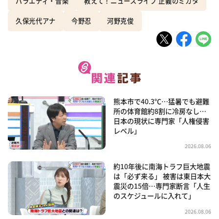
バラエティ・音楽
教えて！ニュースライブ 正義のミカタ
久保光代アナ
今野忍
河野克俊
熊本市で40.3℃…猛暑でも避難
所の体育館約8割に冷房なし…
日本の現状に専門家「人権侵害
レベル」
2026.08.06
約10年後に南海トラフ巨大地震
は「必ず来る」 被害は東日本大
震災の15倍…専門家断言「人生
のスケジュールに入れて」
2026.08.06