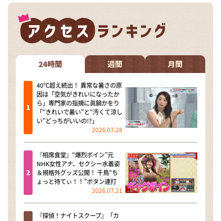
24時間
週間
月間
40℃超え続出！ 異常な暑さの原
因は「空気がきれいになったか
ら」専門家の指摘に眞鍋かをり
「“きれいで暑い”と“汚くて涼し
い”どっちがいいの!?」
2026.07.28
『相席食堂』“爆烈ボイン”元
NHK女性アナ、セクシー水着姿
＆規格外グッズ公開！ 千鳥“ち
ょっと待てぃ！！”ボタン連打
2026.07.21
『探偵！ナイトスクープ』「カ