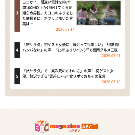
ヨコか？」間違い電話を約7年
間100回以上かけ続けてくる見
知らぬ男性。カヨコのふりをし
た依頼者に、ポツリと呟いた言
葉は…
2026.07.14
『旅サラダ』初ゲスト女優に「歳とっても美しい」「透明感
ハンパない」の声！ “15年ぶりリベンジ”で福岡グルメ三昧
2026.07.07
『旅サラダ』で「異次元のかわいさ」の声！ 初ゲスト女
優、贅沢すぎる“雲丹しゃぶ”食リポでおちゃめ発言
2026.07.10