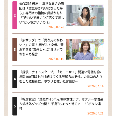
40℃超え続出！ 異常な暑さの原
因は「空気がきれいになったか
ら」専門家の指摘に眞鍋かをり
「“きれいで暑い”と“汚くて涼し
い”どっちがいいの!?」
2026.07.28
『旅サラダ』で「異次元のかわ
いさ」の声！ 初ゲスト女優、贅
沢すぎる“雲丹しゃぶ”食リポで
おちゃめ発言
2026.07.10
『探偵！ナイトスクープ』「カヨコか？」間違い電話を約7
年間100回以上かけ続けてくる見知らぬ男性。カヨコのふり
をした依頼者に、ポツリと呟いた言葉は…
2026.07.14
『相席食堂』“爆烈ボイン”元NHK女性アナ、セクシー水着姿
＆規格外グッズ公開！ 千鳥“ちょっと待てぃ！！”ボタン連
打
2026.07.21