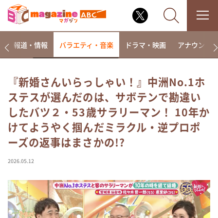
ー
報道・情報
バラエティ・音楽
ドラマ・映画
アナウンサ
『新婚さんいらっしゃい！』中洲No.1ホ
ステスが選んだのは、サボテンで勘違い
なるみ・岡村の過ぎるTV
したバツ２・53歳サラリーマン！ 10年か
相席食堂
けてようやく掴んだミラクル・逆プロポ
これ余談なんですけど・・・
ーズの返事はまさかの!?
～人生密着トークバラエティ！～ やすとものいたっ
て真剣です
2026.05.12
探偵！ナイトスクープ
news おかえり
河合＆A.B.C-Z塚田×福井アナ「なんでやねん！？」
（news おかえり）