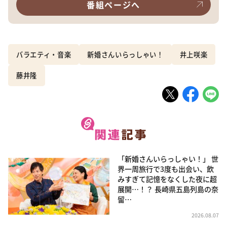
番組ページへ
バラエティ・音楽
新婚さんいらっしゃい！
井上咲楽
藤井隆
「新婚さんいらっしゃい！」 世
界一周旅行で3度も出会い、飲
みすぎて記憶をなくした夜に超
展開…！？ 長崎県五島列島の奈
留…
2026.08.07