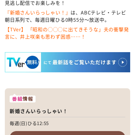
見逃し配信でお楽しみを！
『新婚さんいらっしゃい！』
は、ABCテレビ・テレビ
朝日系列で、毎週日曜ひる0時55分〜放送中。
【TVer】 「昭和の◯◯◯に出てきそうな」夫の衝撃発
言に、井上咲楽も思わず困惑……！
番組
情報
新婚さんいらっしゃい！
毎週(日)ひる12:55