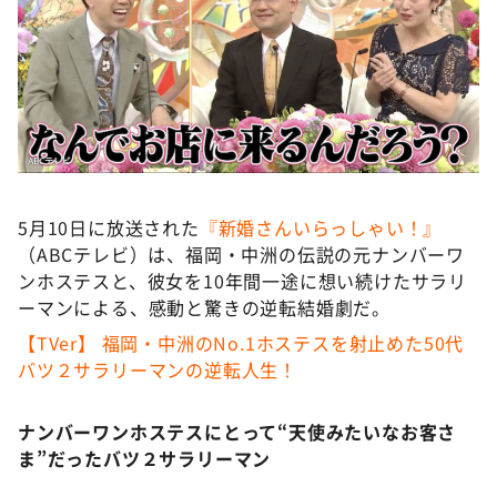
DAIGOも台所 ～きょうの献立 何にする？～
本日はダイアンなり！シーズン２
朝だ！生です旅サラダ
教えて！ニュースライブ 正義のミカタ
ＬＩＦＥ～夢のカタチ～
新婚さんいらっしゃい！
5月10日に放送された
『新婚さんいらっしゃい！』
ポツンと一軒家
（ABCテレビ）は、福岡・中洲の伝説の元ナンバーワ
ザキ山小屋本館
ンホステスと、彼女を10年間一途に想い続けたサラリ
ーマンによる、感動と驚きの逆転結婚劇だ。
ぺこぱのまるスポ
【TVer】 福岡・中洲のNo.1ホステスを射止めた50代
アナ回覧板
バツ２サラリーマンの逆転人生！
ナンバーワンホステスにとって“天使みたいなお客さ
ま”だったバツ２サラリーマン