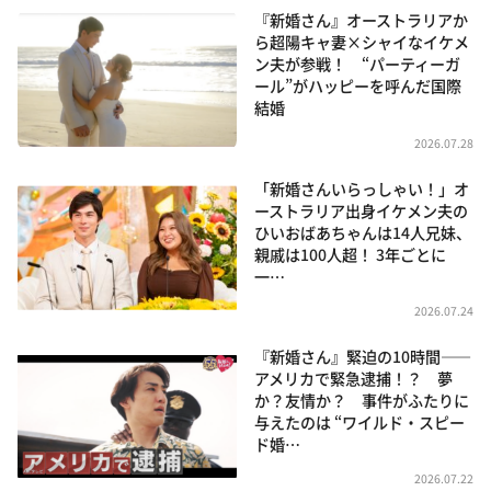
『新婚さん』オーストラリアか
ら超陽キャ妻×シャイなイケメ
ン夫が参戦！ “パーティーガ
ール”がハッピーを呼んだ国際
結婚
2026.07.28
「新婚さんいらっしゃい！」オ
ーストラリア出身イケメン夫の
ひいおばあちゃんは14人兄妹、
親戚は100人超！ 3年ごとに
一…
2026.07.24
『新婚さん』緊迫の10時間――
アメリカで緊急逮捕！？ 夢
か？友情か？ 事件がふたりに
与えたのは “ワイルド・スピー
ド婚…
2026.07.22