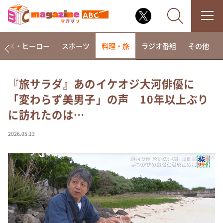
アニメ・ヒーロー
スポーツ
料理・旅
ラジオ番組
その他
『旅サラダ』あのイケオジ大河俳優に
「変わらず美男子」の声 10年以上ぶり
なるみ・岡村の過ぎるTV
に訪れたのは…
相席食堂
これ余談なんですけど・・・
2026.05.13
～人生密着トークバラエティ！～ やすとものいたっ
て真剣です
探偵！ナイトスクープ
news おかえり
河合＆A.B.C-Z塚田×福井アナ「なんでやねん！？」
（news おかえり）