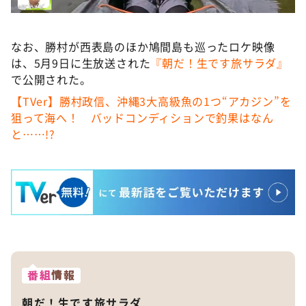
なお、勝村が西表島のほか鳩間島も巡ったロケ映像
は、5月9日に生放送された
『朝だ！生です旅サラダ』
で公開された。
【TVer】勝村政信、沖縄3大高級魚の1つ“アカジン”を
狙って海へ！ バッドコンディションで釣果はなん
と……!?
番組
情報
朝だ！生です旅サラダ