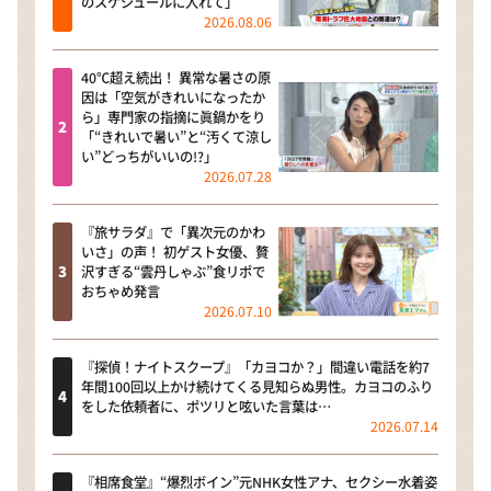
のスケジュールに入れて」
2026.08.06
40℃超え続出！ 異常な暑さの原
因は「空気がきれいになったか
ら」専門家の指摘に眞鍋かをり
「“きれいで暑い”と“汚くて涼し
い”どっちがいいの!?」
2026.07.28
『旅サラダ』で「異次元のかわ
いさ」の声！ 初ゲスト女優、贅
沢すぎる“雲丹しゃぶ”食リポで
おちゃめ発言
2026.07.10
『探偵！ナイトスクープ』「カヨコか？」間違い電話を約7
年間100回以上かけ続けてくる見知らぬ男性。カヨコのふり
をした依頼者に、ポツリと呟いた言葉は…
2026.07.14
『相席食堂』“爆烈ボイン”元NHK女性アナ、セクシー水着姿