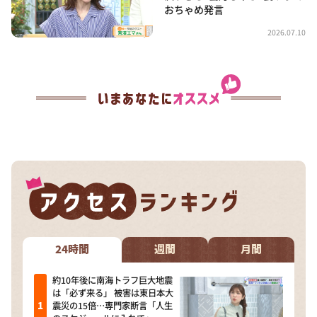
おちゃめ発言
2026.07.10
24時間
週間
月間
約10年後に南海トラフ巨大地震
は「必ず来る」 被害は東日本大
震災の15倍…専門家断言「人生