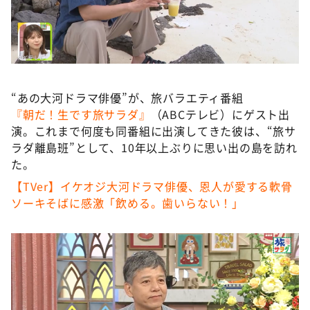
DAIGOも台所 ～きょうの献立 何にする？～
本日はダイアンなり！シーズン２
朝だ！生です旅サラダ
教えて！ニュースライブ 正義のミカタ
“あの大河ドラマ俳優”が、旅バラエティ番組
ＬＩＦＥ～夢のカタチ～
『朝だ！生です旅サラダ』
（ABCテレビ）にゲスト出
新婚さんいらっしゃい！
演。これまで何度も同番組に出演してきた彼は、“旅サ
ラダ離島班”として、10年以上ぶりに思い出の島を訪れ
ポツンと一軒家
た。
ザキ山小屋本館
【TVer】イケオジ大河ドラマ俳優、恩人が愛する軟骨
ぺこぱのまるスポ
ソーキそばに感激「飲める。歯いらない！」
アナ回覧板