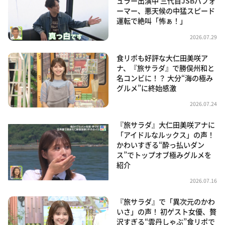
ュラー出演中 三代目JSBパフォ
ーマー、悪天候の中猛スピード
運転で絶叫「怖ぁ！」
2026.07.29
食リポも好評な大仁田美咲ア
ナ、『旅サラダ』で勝俣州和と
名コンビに！？ 大分“海の極み
グルメ”に終始感激
2026.07.24
『旅サラダ』大仁田美咲アナに
「アイドルなルックス」の声！
かわいすぎる“酔っ払いダン
ス”でトップオブ極みグルメを
紹介
2026.07.16
『旅サラダ』で「異次元のかわ
いさ」の声！ 初ゲスト女優、贅
沢すぎる“雲丹しゃぶ”食リポで