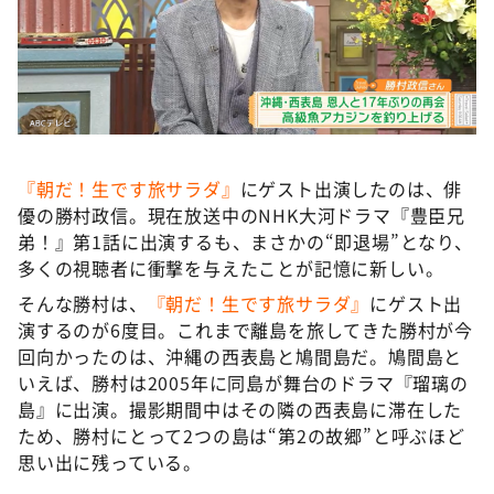
『朝だ！生です旅サラダ』
にゲスト出演したのは、俳
優の勝村政信。現在放送中のNHK大河ドラマ『豊臣兄
弟！』第1話に出演するも、まさかの“即退場”となり、
多くの視聴者に衝撃を与えたことが記憶に新しい。
そんな勝村は、
『朝だ！生です旅サラダ』
にゲスト出
演するのが6度目。これまで離島を旅してきた勝村が今
回向かったのは、沖縄の西表島と鳩間島だ。鳩間島と
いえば、勝村は2005年に同島が舞台のドラマ『瑠璃の
島』に出演。撮影期間中はその隣の西表島に滞在した
ため、勝村にとって2つの島は“第2の故郷”と呼ぶほど
思い出に残っている。