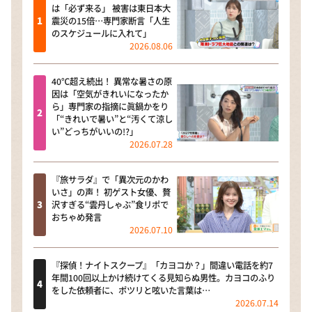
は「必ず来る」 被害は東日本大
震災の15倍…専門家断言「人生
のスケジュールに入れて」
2026.08.06
40℃超え続出！ 異常な暑さの原
因は「空気がきれいになったか
ら」専門家の指摘に眞鍋かをり
「“きれいで暑い”と“汚くて涼し
い”どっちがいいの!?」
2026.07.28
『旅サラダ』で「異次元のかわ
いさ」の声！ 初ゲスト女優、贅
沢すぎる“雲丹しゃぶ”食リポで
おちゃめ発言
2026.07.10
『探偵！ナイトスクープ』「カヨコか？」間違い電話を約7
年間100回以上かけ続けてくる見知らぬ男性。カヨコのふり
をした依頼者に、ポツリと呟いた言葉は…
2026.07.14