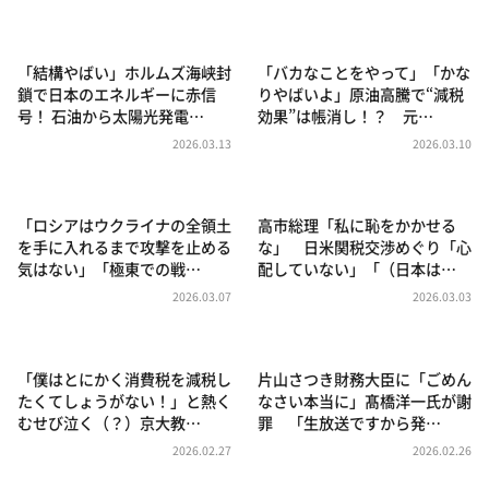
DAIGOも台所 ～きょうの献立 何にする？～
本日はダイアンなり！シーズン２
「結構やばい」ホルムズ海峡封
「バカなことをやって」「かな
朝だ！生です旅サラダ
鎖で日本のエネルギーに赤信
りやばいよ」原油高騰で“減税
号！ 石油から太陽光発電…
効果”は帳消し！？ 元…
教えて！ニュースライブ 正義のミカタ
2026.03.13
2026.03.10
ＬＩＦＥ～夢のカタチ～
新婚さんいらっしゃい！
「ロシアはウクライナの全領土
高市総理「私に恥をかかせる
ポツンと一軒家
を手に入れるまで攻撃を止める
な」 日米関税交渉めぐり「心
気はない」「極東での戦…
配していない」「（日本は…
ザキ山小屋本館
2026.03.07
2026.03.03
ぺこぱのまるスポ
アナ回覧板
「僕はとにかく消費税を減税し
片山さつき財務大臣に「ごめん
たくてしょうがない！」と熱く
なさい本当に」髙橋洋一氏が謝
むせび泣く（？）京大教…
罪 「生放送ですから発…
2026.02.27
2026.02.26