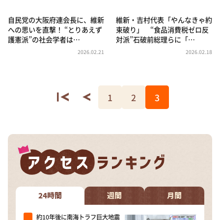
自民党の大阪府連会長に、維新
維新・吉村代表「やんなきゃ約
への思いを直撃！ “とりあえず
束破り」 “食品消費税ゼロ反
護憲派”の社会学者は…
対派”石破前総理らに「…
2026.02.21
2026.02.18
1
2
3
24時間
週間
月間
約10年後に南海トラフ巨大地震