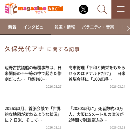
新着
インタビュー
報道・情報
バラエティ・音楽
ドラ
久保光代アナ
に関する記事
なるみ・岡村の過ぎるTV
相席食堂
辺野古抗議船の転覆事故は、日
高市総理「平和と繁栄をもたら
米関係の不平等の中で起きた惨
せるのはドナルドだけ」 日米
これ余談なんですけど・・・
劇だった… 「戦後80…
首脳会談に「100点超…
～人生密着トークバラエティ！～ やすとものいたっ
2026.03.27
2026.03.24
て真剣です
探偵！ナイトスクープ
2026年3月、首脳会談で「世界
「2030年代に」死者数約30万
news おかえり
的な地図が変わるような状況」
人、大阪に5メートルの津波が
河合＆A.B.C-Z塚田×福井アナ「なんでやねん！？」
に？ 日米、そして…
2時間で到着見込み…
（news おかえり）
2026.03.18
2026.03.18