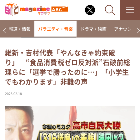
ー
報道・情報
バラエティ・音楽
ドラマ・映画
アナウンサ
維新・吉村代表「やんなきゃ約束破
り」 “食品消費税ゼロ反対派”石破前総
なるみ・岡村の過ぎるTV
理らに「選挙で勝ったのに…」「小学生
相席食堂
でもわかります」非難の声
これ余談なんですけど・・・
～人生密着トークバラエティ！～ やすとものいたっ
2026.02.18
て真剣です
探偵！ナイトスクープ
news おかえり
河合＆A.B.C-Z塚田×福井アナ「なんでやねん！？」
（news おかえり）