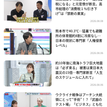
税になる」と元官僚が断言。高
市総理の“消費税１％引き下
げ”は「禁断の果実」
2026.08.08
熊本市で40.3℃…猛暑でも避難
所の体育館約8割に冷房なし…
日本の現状に専門家「人権侵害
レベル」
2026.08.06
約10年後に南海トラフ巨大地震
は「必ず来る」 被害は東日本大
震災の15倍…専門家断言「人生
のスケジュールに入れて」
2026.08.06
ウクライナ戦争はプーチン大統
領にとって“手術”！？「武器の
テスト場」「ビジネス」とも化