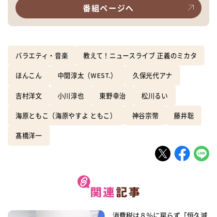
番組ページへ
バラエティ・音楽
教えて！ニュースライブ 正義のミカタ
ほんこん
中間淳太（WEST.）
久保光代アナ
吉村洋文
小川淳也
東野幸治
松川るい
海原ともこ（海原やすよ ともこ）
神谷宗幣
藤井聡
髙橋洋一
消費税は８％に戻らず「恒久減