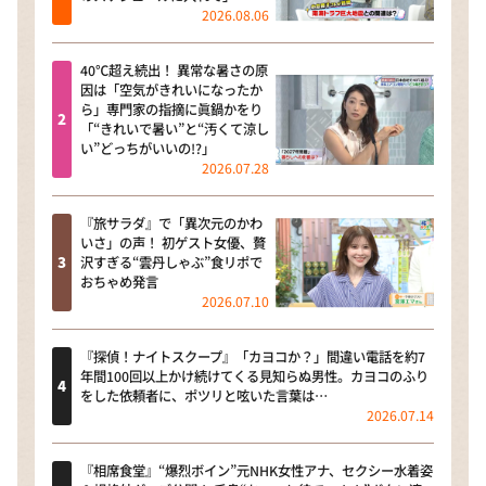
2026.08.06
40℃超え続出！ 異常な暑さの原
因は「空気がきれいになったか
ら」専門家の指摘に眞鍋かをり
「“きれいで暑い”と“汚くて涼し
い”どっちがいいの!?」
2026.07.28
『旅サラダ』で「異次元のかわ
いさ」の声！ 初ゲスト女優、贅
沢すぎる“雲丹しゃぶ”食リポで
おちゃめ発言
2026.07.10
『探偵！ナイトスクープ』「カヨコか？」間違い電話を約7
年間100回以上かけ続けてくる見知らぬ男性。カヨコのふり
をした依頼者に、ポツリと呟いた言葉は…
2026.07.14
『相席食堂』“爆烈ボイン”元NHK女性アナ、セクシー水着姿