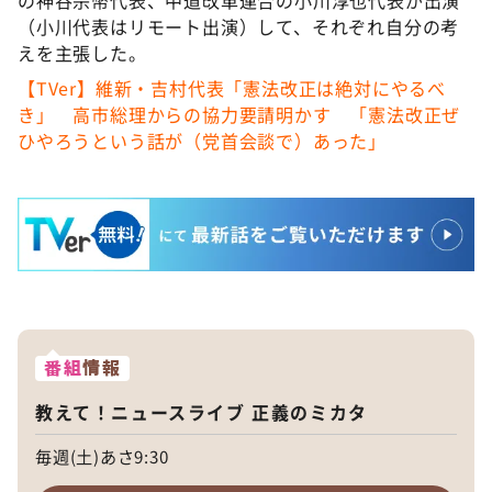
の神谷宗幣代表、中道改革連合の小川淳也代表が出演
（小川代表はリモート出演）して、それぞれ自分の考
えを主張した。
【TVer】維新・吉村代表「憲法改正は絶対にやるべ
き」 高市総理からの協力要請明かす 「憲法改正ぜ
ひやろうという話が（党首会談で）あった」
番組
情報
教えて！ニュースライブ 正義のミカタ
毎週(土)あさ9:30