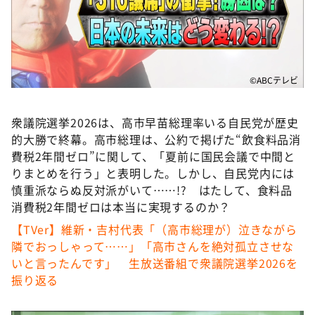
DAIGOも台所 ～きょうの献立 何にする？～
本日はダイアンなり！シーズン２
朝だ！生です旅サラダ
教えて！ニュースライブ 正義のミカタ
©ABCテレビ
ＬＩＦＥ～夢のカタチ～
衆議院選挙2026は、高市早苗総理率いる自民党が歴史
新婚さんいらっしゃい！
的大勝で終幕。高市総理は、公約で掲げた“飲食料品消
ポツンと一軒家
費税2年間ゼロ”に関して、「夏前に国民会議で中間と
りまとめを行う」と表明した。しかし、自民党内には
ザキ山小屋本館
慎重派ならぬ反対派がいて……!? はたして、食料品
ぺこぱのまるスポ
消費税2年間ゼロは本当に実現するのか？
アナ回覧板
【TVer】維新・吉村代表「（高市総理が）泣きながら
隣でおっしゃって……」「高市さんを絶対孤立させな
いと言ったんです」 生放送番組で衆議院選挙2026を
振り返る