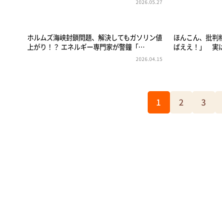
2026.05.27
ホルムズ海峡封鎖問題、解決してもガソリン値
ほんこん、批判
上がり！？ エネルギー専門家が警鐘「…
ばええ！」 実
2026.04.15
1
2
3