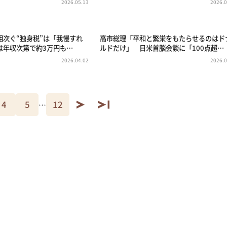
2026.05.13
2026.0
相次ぐ“独身税”は「我慢すれ
高市総理「平和と繁栄をもたらせるのはド
は年収次第で約3万円も…
ルドだけ」 日米首脳会談に「100点超…
2026.04.02
2026.0
4
5
12
…