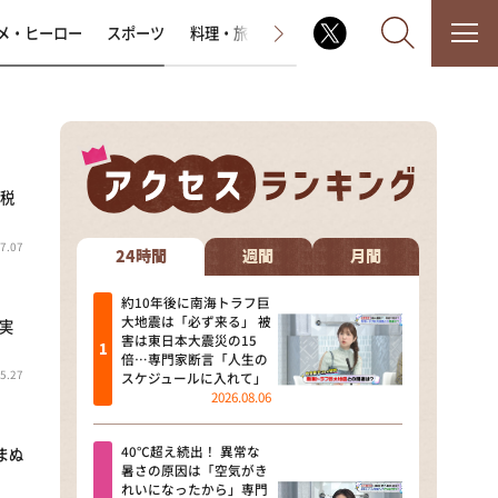
メ・ヒーロー
スポーツ
料理・旅
ラジオ番組
その他
 税
なるみ・岡村の過ぎるTV
7.07
相席食堂
24時間
週間
月間
これ余談なんですけど・・・
約10年後に南海トラフ巨
大地震は「必ず来る」 被
 実
害は東日本大震災の15
～人生密着トークバラエティ！
倍…専門家断言「人生の
～ やすとものいたって真剣です
5.27
スケジュールに入れて」
2026.08.06
探偵！ナイトスクープ
40℃超え続出！ 異常な
まぬ
news おかえり
暑さの原因は「空気がき
れいになったから」専門