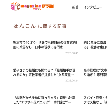
新着
インタビュー
ほんこん
に関する記事
熊本市で40.3℃…猛暑でも避難所の体育館約8
約10年後に南
割に冷房なし…日本の現状に専門家…
る」 被害は東日
2026.08.06
愛子さまの結婚にも関わる？「結婚相手は現
高市総理に“文
れるのか」宗教学者が指摘した“女系天皇…
り過ぎ？ 専門
2026.06.24
「心配だから多めに買っちゃう」森泉も吐露
スパイ・窃盗・
した“ナフサ不足パニック” 専門家が“…
クセス権なし『