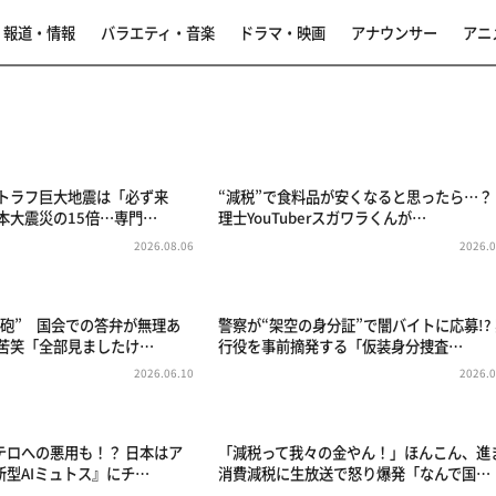
報道・情報
バラエティ・音楽
ドラマ・映画
アナウンサー
アニ
海トラフ巨大地震は「必ず来
“減税”で食料品が安くなると思ったら…？
本大震災の15倍…専門…
理士YouTuberスガワラくんが…
2026.08.06
2026.0
春砲” 国会での答弁が無理あ
警察が“架空の身分証”で闇バイトに応募!?
家苦笑「全部見ましたけ…
行役を事前摘発する「仮装身分捜査…
2026.06.10
2026.0
テロへの悪用も！？ 日本はア
「減税って我々の金やん！」ほんこん、進
新型AIミュトス』にチ…
消費減税に生放送で怒り爆発「なんで国…