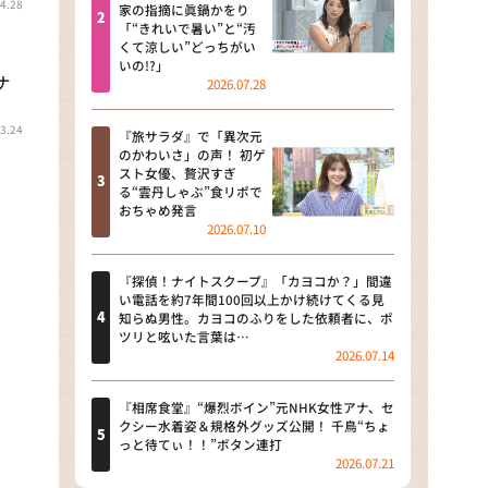
4.28
河合＆A.B.C-Z塚田×福井アナ
家の指摘に眞鍋かをり
「“きれいで暑い”と“汚
「なんでやねん！？」（news お
くて涼しい”どっちがい
かえり）
いの!?」
ナ
2026.07.28
DAIGOも台所 ～きょうの献立 何
にする？～
3.24
『旅サラダ』で「異次元
のかわいさ」の声！ 初ゲ
本日はダイアンなり！シーズン２
スト女優、贅沢すぎ
る“雲丹しゃぶ”食リポで
朝だ！生です旅サラダ
おちゃめ発言
2026.07.10
教えて！ニュースライブ 正義の
ミカタ
『探偵！ナイトスクープ』「カヨコか？」間違
い電話を約7年間100回以上かけ続けてくる見
ＬＩＦＥ～夢のカタチ～
知らぬ男性。カヨコのふりをした依頼者に、ポ
ツリと呟いた言葉は…
2026.07.14
新婚さんいらっしゃい！
ポツンと一軒家
『相席食堂』“爆烈ボイン”元NHK女性アナ、セ
クシー水着姿＆規格外グッズ公開！ 千鳥“ちょ
っと待てぃ！！”ボタン連打
ザキ山小屋本館
2026.07.21