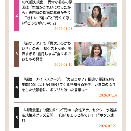
40℃超え続出！ 異常な暑さの原
因は「空気がきれいになったか
ら」専門家の指摘に眞鍋かをり
「“きれいで暑い”と“汚くて涼し
い”どっちがいいの!?」
2026.07.28
『旅サラダ』で「異次元のかわ
いさ」の声！ 初ゲスト女優、贅
沢すぎる“雲丹しゃぶ”食リポで
おちゃめ発言
2026.07.10
『探偵！ナイトスクープ』「カヨコか？」間違い電話を約7
年間100回以上かけ続けてくる見知らぬ男性。カヨコのふり
をした依頼者に、ポツリと呟いた言葉は…
2026.07.14
『相席食堂』“爆烈ボイン”元NHK女性アナ、セクシー水着姿
＆規格外グッズ公開！ 千鳥“ちょっと待てぃ！！”ボタン連
打
2026.07.21