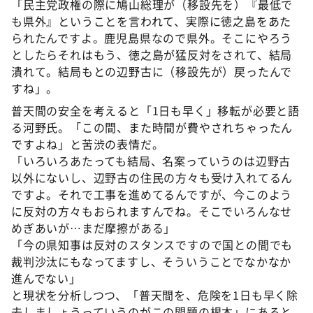
「民主党政権の際に鳩山総理が（移設先を）『最低で
も県外』ということを言われて、実際に徳之島をあた
られたんですよ。鹿児島県なので県外。そこにやろう
としたらそれはもう、徳之島が猛反対をされて、結局
潰れて。結局もとの辺野古に（移設先が）戻ったんで
すね」。
普天間の安全を考えると「1日も早く」移転が必要と語
る河野氏。「この間、また時間が費やされちゃったん
ですよね」と苦渋の表情だ。
「いろいろあたっても結局、名案っていうのは辺野古
以外にないし、辺野古の住民の方々も受け入れてるん
ですよ。それで工事を進めてるんですが、今このよう
に反対の方々もおられますんでね。そこでいろんなせ
めぎあいが…まだ摩擦がある」
「今の県知事は反対のスタンスですので国との間でも
裁判沙汰にもなってますし、そういうことでなかなか
進んでない」
と現状を分析しつつ、「普天間を、危険を1日も早く除
去しましょうっていうのがこの問題の根本」にあると