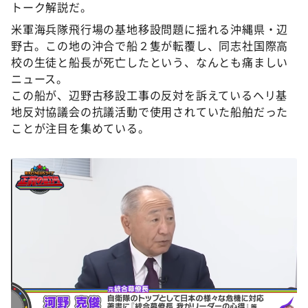
DAIGOも台所 ～きょうの献立 何にする？～
トーク解説だ。
米軍海兵隊飛行場の基地移設問題に揺れる沖縄県・辺
本日はダイアンなり！シーズン２
野古。この地の沖合で船２隻が転覆し、同志社国際高
朝だ！生です旅サラダ
校の生徒と船長が死亡したという、なんとも痛ましい
教えて！ニュースライブ 正義のミカタ
ニュース。
この船が、辺野古移設工事の反対を訴えているヘリ基
ＬＩＦＥ～夢のカタチ～
地反対協議会の抗議活動で使用されていた船舶だった
新婚さんいらっしゃい！
ことが注目を集めている。
ポツンと一軒家
ザキ山小屋本館
ぺこぱのまるスポ
アナ回覧板