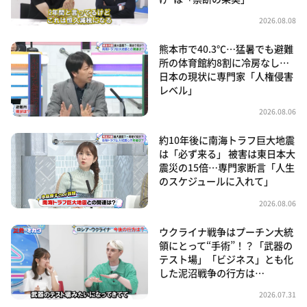
2026.08.08
熊本市で40.3℃…猛暑でも避難
所の体育館約8割に冷房なし…
日本の現状に専門家「人権侵害
レベル」
2026.08.06
約10年後に南海トラフ巨大地震
は「必ず来る」 被害は東日本大
震災の15倍…専門家断言「人生
のスケジュールに入れて」
2026.08.06
ウクライナ戦争はプーチン大統
領にとって“手術”！？「武器の
テスト場」「ビジネス」とも化
した泥沼戦争の行方は…
2026.07.31