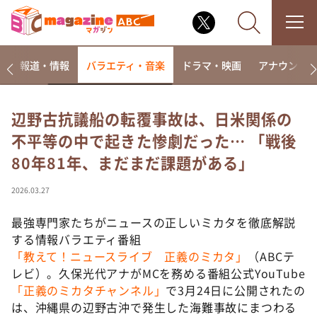
ー
報道・情報
バラエティ・音楽
ドラマ・映画
アナウンサ
辺野古抗議船の転覆事故は、日米関係の
不平等の中で起きた惨劇だった… 「戦後
なるみ・岡村の過ぎるTV
80年81年、まだまだ課題がある」
相席食堂
これ余談なんですけど・・・
2026.03.27
～人生密着トークバラエティ！～ やすとものいたっ
て真剣です
最強専門家たちがニュースの正しいミカタを徹底解説
する情報バラエティ番組
探偵！ナイトスクープ
「教えて！ニュースライブ 正義のミカタ」
（ABCテ
news おかえり
レビ）。久保光代アナがMCを務める番組公式YouTube
河合＆A.B.C-Z塚田×福井アナ「なんでやねん！？」
「正義のミカタチャンネル」
で3月24日に公開されたの
（news おかえり）
は、沖縄県の辺野古沖で発生した海難事故にまつわる