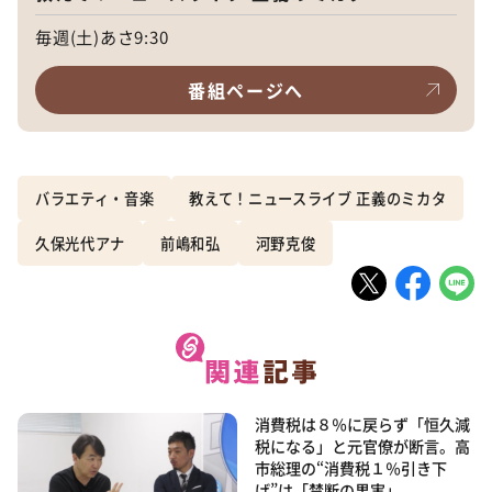
毎週(土)あさ9:30
番組ページへ
バラエティ・音楽
教えて！ニュースライブ 正義のミカタ
久保光代アナ
前嶋和弘
河野克俊
消費税は８％に戻らず「恒久減
税になる」と元官僚が断言。高
市総理の“消費税１％引き下
げ”は「禁断の果実」