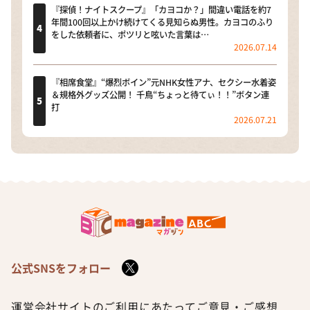
『探偵！ナイトスクープ』「カヨコか？」間違い電話を約7
年間100回以上かけ続けてくる見知らぬ男性。カヨコのふり
をした依頼者に、ポツリと呟いた言葉は…
2026.07.14
『相席食堂』“爆烈ボイン”元NHK女性アナ、セクシー水着姿
＆規格外グッズ公開！ 千鳥“ちょっと待てぃ！！”ボタン連
打
2026.07.21
公式SNSをフォロー
運営会社
サイトのご利用にあたって
ご意見・ご感想