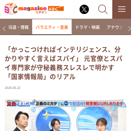
ー
報道・情報
バラエティ・音楽
ドラマ・映画
アナウンサ
「かっこつければインテリジェンス、分
かりやすく言えばスパイ」 元官僚とスパ
なるみ・岡村の過ぎるTV
イ専門家が守秘義務スレスレで明かす
相席食堂
「国家情報局」のリアル
これ余談なんですけど・・・
～人生密着トークバラエティ！～ やすとものいたっ
2026.05.22
て真剣です
探偵！ナイトスクープ
news おかえり
河合＆A.B.C-Z塚田×福井アナ「なんでやねん！？」
（news おかえり）