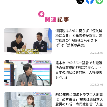
消費税は８％に戻らず「恒久減
税になる」と元官僚が断言。高
市総理の“消費税１％引き下
げ”は「禁断の果実」
2026.08.08
熊本市で40.3℃…猛暑でも避難
所の体育館約8割に冷房なし…
日本の現状に専門家「人権侵害
レベル」
2026.08.06
約10年後に南海トラフ巨大地震
は「必ず来る」 被害は東日本大
震災の15倍…専門家断言「人生