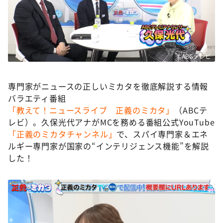
DAIGOも台所 ～きょうの献立 何にする？～
本日はダイアンなり！シーズン２
朝だ！生です旅サラダ
教えて！ニュースライブ 正義のミカタ
©ABCテレビ
ＬＩＦＥ～夢のカタチ～
専門家がニュースの正しいミカタを徹底解説する情報
新婚さんいらっしゃい！
バラエティ番組
ポツンと一軒家
「教えて！ニュースライブ 正義のミカタ」
（ABCテ
レビ）。久保光代アナがMCを務める番組公式YouTube
ザキ山小屋本館
「正義のミカタチャンネル」
で、スパイ専門家＆エネ
ぺこぱのまるスポ
ルギー専門家が国家の“インテリジェンス機能”を解説
した！
アナ回覧板