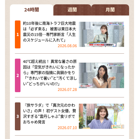
24時間
週間
月間
約10年後に南海トラフ巨大地震
は「必ず来る」 被害は東日本大
震災の15倍…専門家断言「人生
のスケジュールに入れて」
2026.08.06
40℃超え続出！ 異常な暑さの原
因は「空気がきれいになったか
ら」専門家の指摘に眞鍋かをり
「“きれいで暑い”と“汚くて涼し
い”どっちがいいの!?」
2026.07.28
『旅サラダ』で「異次元のかわ
いさ」の声！ 初ゲスト女優、贅
沢すぎる“雲丹しゃぶ”食リポで
おちゃめ発言
2026.07.10