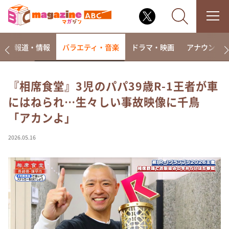
ー
報道・情報
バラエティ・音楽
ドラマ・映画
アナウンサ
『相席食堂』3児のパパ39歳R-1王者が車
にはねられ…生々しい事故映像に千鳥
なるみ・岡村の過ぎるTV
「アカンよ」
相席食堂
これ余談なんですけど・・・
2026.05.16
～人生密着トークバラエティ！～ やすとものいたっ
て真剣です
探偵！ナイトスクープ
news おかえり
河合＆A.B.C-Z塚田×福井アナ「なんでやねん！？」
（news おかえり）