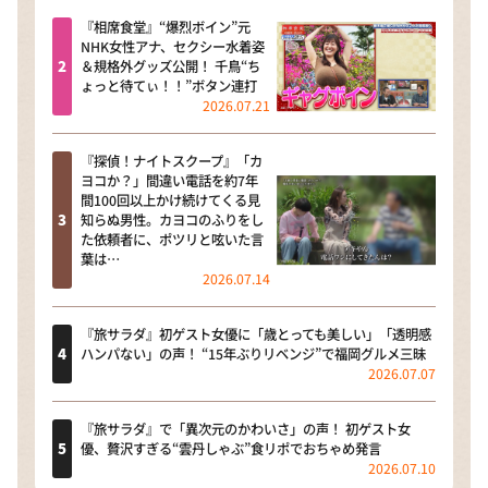
『相席食堂』“爆烈ボイン”元
NHK女性アナ、セクシー水着姿
＆規格外グッズ公開！ 千鳥“ち
ょっと待てぃ！！”ボタン連打
2026.07.21
『探偵！ナイトスクープ』「カ
ヨコか？」間違い電話を約7年
間100回以上かけ続けてくる見
知らぬ男性。カヨコのふりをし
た依頼者に、ポツリと呟いた言
葉は…
2026.07.14
『旅サラダ』初ゲスト女優に「歳とっても美しい」「透明感
ハンパない」の声！ “15年ぶりリベンジ”で福岡グルメ三昧
2026.07.07
『旅サラダ』で「異次元のかわいさ」の声！ 初ゲスト女
優、贅沢すぎる“雲丹しゃぶ”食リポでおちゃめ発言
2026.07.10