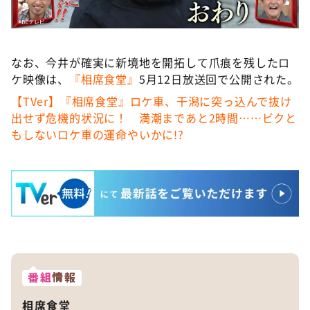
なお、今井が確実に新境地を開拓して爪痕を残したロ
ケ映像は、
『相席食堂』
5月12日放送回で公開された。
【TVer】『相席食堂』ロケ車、干潟に突っ込んで抜け
出せず危機的状況に！ 満潮まであと2時間……ビクと
もしないロケ車の運命やいかに!?
番組
情報
相席食堂