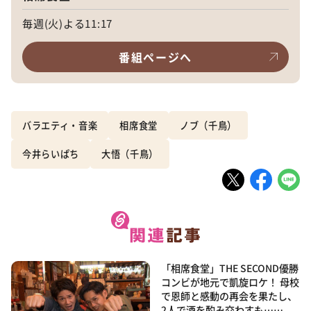
毎週(火)よる11:17
番組ページへ
バラエティ・音楽
相席食堂
ノブ（千鳥）
今井らいぱち
大悟（千鳥）
「相席食堂」THE SECOND優勝
コンビが地元で凱旋ロケ！ 母校
で恩師と感動の再会を果たし、
2人で酒を酌み交わすも……