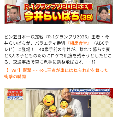
DAIGOも台所 ～きょうの献立 何にする？～
本日はダイアンなり！シーズン２
朝だ！生です旅サラダ
教えて！ニュースライブ 正義のミカタ
ピン芸日本一決定戦『R-1グランプリ2026』王者・今
ＬＩＦＥ～夢のカタチ～
井らいぱちが、バラエティ番組
『相席食堂』
（ABCテ
新婚さんいらっしゃい！
レビ）に登場！ 40歳手前の今井が、離れて暮らす妻
と3人の子どものためにロケで爪痕を残そうとしたとこ
ポツンと一軒家
ろ、交通事故で車に派手に跳ね飛ばされ……!?
ザキ山小屋本館
【TVer】衝撃……R-1王者が車にはねられ宙を舞った
ぺこぱのまるスポ
衝撃の瞬間
アナ回覧板