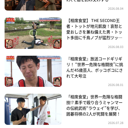
2026.08.04
【相席食堂】 THE SECOND王
者・トットが地元凱旋！哀愁と
愛おしさを兼ね備えた男・トッ
ト多田に千鳥ノブが猛烈ツッ…
2026.08.03
『相席食堂』放送コードギリギ
リ！ “世界一危険な格闘技”に挑
んだ45歳芸人、ボッコボコにさ
れて大号泣
2026.08.01
「相席食堂」世界一危険な格闘
技!? 素手で殴り合うミャンマー
の伝統武術“ラウェイ”を学び、
囲碁将棋の2人が死闘を展開！
2026.07.28