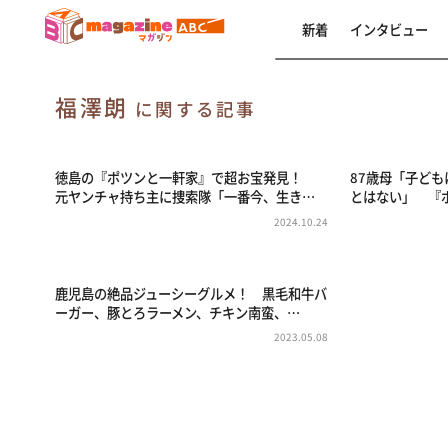
新着
インタビュー
福澤朗
に関する記事
徳島の『ポツンと一軒家』で超お宝発見！
87歳母「子ど
元ヤンチャ持ち主に捜索隊「一番今、生き…
とはない」 『
2024.10.24
鹿児島の絶品ジューシーグルメ！ 黒毛和牛バ
ーガー、豚とろラーメン、チキン南蛮、…
2023.05.08