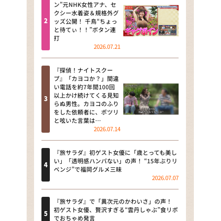
河合＆A.B.C-Z塚田×福井アナ
ン”元NHK女性アナ、セ
クシー水着姿＆規格外グ
「なんでやねん！？」（news お
ッズ公開！ 千鳥“ちょっ
かえり）
と待てぃ！！”ボタン連
打
DAIGOも台所 ～きょうの献立 何
2026.07.21
にする？～
『探偵！ナイトスクー
本日はダイアンなり！シーズン２
プ』「カヨコか？」間違
い電話を約7年間100回
朝だ！生です旅サラダ
以上かけ続けてくる見知
らぬ男性。カヨコのふり
をした依頼者に、ポツリ
教えて！ニュースライブ 正義の
と呟いた言葉は…
ミカタ
2026.07.14
ＬＩＦＥ～夢のカタチ～
『旅サラダ』初ゲスト女優に「歳とっても美し
い」「透明感ハンパない」の声！ “15年ぶりリ
新婚さんいらっしゃい！
ベンジ”で福岡グルメ三昧
2026.07.07
ポツンと一軒家
『旅サラダ』で「異次元のかわいさ」の声！
ザキ山小屋本館
初ゲスト女優、贅沢すぎる“雲丹しゃぶ”食リポ
でおちゃめ発言