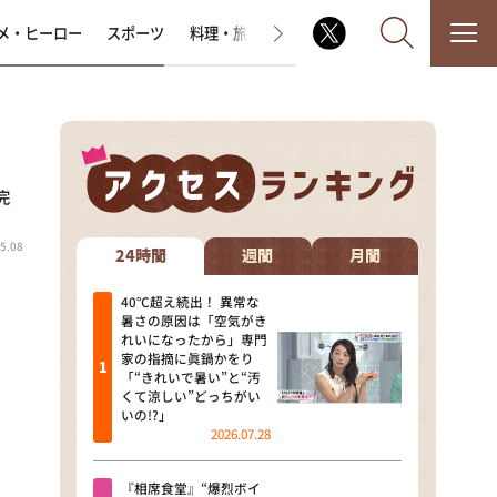
メ・ヒーロー
スポーツ
料理・旅
ラジオ番組
その他
完
なるみ・岡村の過ぎるTV
5.08
相席食堂
24時間
週間
月間
これ余談なんですけど・・・
40℃超え続出！ 異常な
暑さの原因は「空気がき
れいになったから」専門
～人生密着トークバラエティ！
家の指摘に眞鍋かをり
～ やすとものいたって真剣です
「“きれいで暑い”と“汚
くて涼しい”どっちがい
探偵！ナイトスクープ
いの!?」
2026.07.28
news おかえり
『相席食堂』“爆烈ボイ