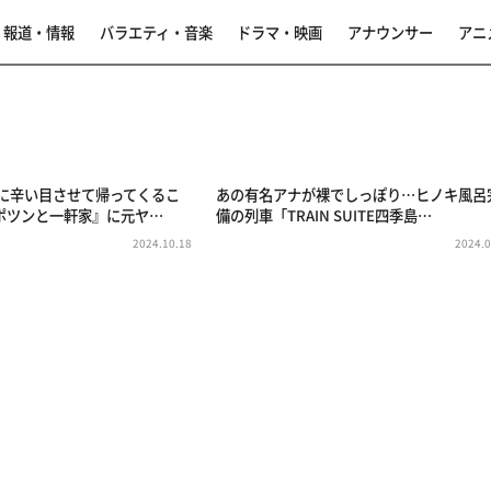
報道・情報
バラエティ・音楽
ドラマ・映画
アナウンサー
アニ
もに辛い目させて帰ってくるこ
あの有名アナが裸でしっぽり…ヒノキ風呂
ポツンと一軒家』に元ヤ…
備の列車「TRAIN SUITE四季島…
2024.10.18
2024.0