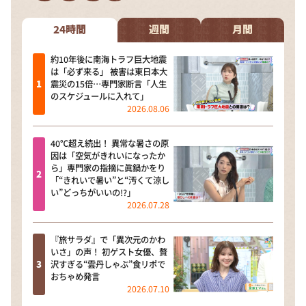
DAIGOも台所 ～きょうの献立 何にする？～
本日はダイアンなり！シーズン２
24時間
週間
月間
朝だ！生です旅サラダ
約10年後に南海トラフ巨大地震
は「必ず来る」 被害は東日本大
教えて！ニュースライブ 正義のミカタ
震災の15倍…専門家断言「人生
のスケジュールに入れて」
ＬＩＦＥ～夢のカタチ～
2026.08.06
新婚さんいらっしゃい！
40℃超え続出！ 異常な暑さの原
ポツンと一軒家
因は「空気がきれいになったか
ら」専門家の指摘に眞鍋かをり
ザキ山小屋本館
「“きれいで暑い”と“汚くて涼し
い”どっちがいいの!?」
ぺこぱのまるスポ
2026.07.28
アナ回覧板
『旅サラダ』で「異次元のかわ
いさ」の声！ 初ゲスト女優、贅
沢すぎる“雲丹しゃぶ”食リポで
おちゃめ発言
2026.07.10