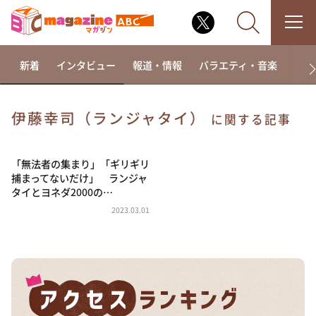
新着
インタビュー
報道・情報
バラエティ・音楽
ドラ
伊藤幸司（ランジャタイ）
に関する記事
なるみ・岡村の過ぎるTV
相席食堂
「無法者の集まり」「ギリギリ
捕まってないだけ」 ランジャ
これ余談なんですけど・・・
タイとヨネダ2000の…
～人生密着トークバラエティ！～ やすとものいたっ
2023.03.01
て真剣です
探偵！ナイトスクープ
news おかえり
河合＆A.B.C-Z塚田×福井アナ「なんでやねん！？」
（news おかえり）