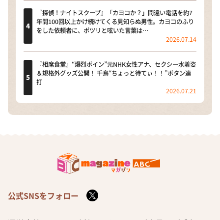
『探偵！ナイトスクープ』「カヨコか？」間違い電話を約7
年間100回以上かけ続けてくる見知らぬ男性。カヨコのふり
をした依頼者に、ポツリと呟いた言葉は…
2026.07.14
『相席食堂』“爆烈ボイン”元NHK女性アナ、セクシー水着姿
＆規格外グッズ公開！ 千鳥“ちょっと待てぃ！！”ボタン連
打
2026.07.21
公式SNSをフォロー