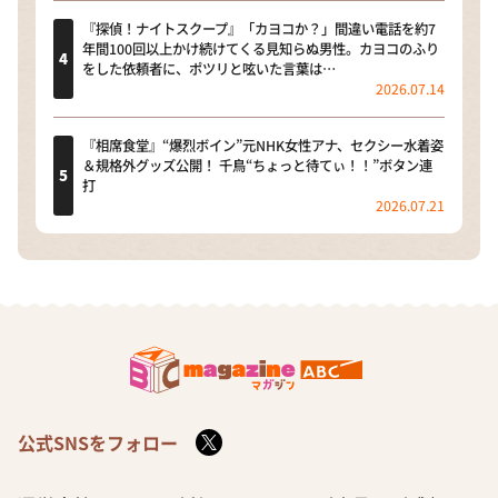
『探偵！ナイトスクープ』「カヨコか？」間違い電話を約7
年間100回以上かけ続けてくる見知らぬ男性。カヨコのふり
をした依頼者に、ポツリと呟いた言葉は…
2026.07.14
『相席食堂』“爆烈ボイン”元NHK女性アナ、セクシー水着姿
＆規格外グッズ公開！ 千鳥“ちょっと待てぃ！！”ボタン連
打
2026.07.21
公式SNSをフォロー