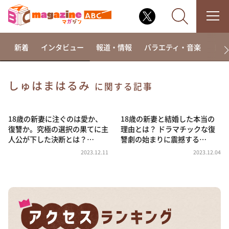
新着
インタビュー
報道・情報
バラエティ・音楽
ドラ
しゅはまはるみ
に関する記事
なるみ・岡村の過ぎるTV
相席食堂
18歳の新妻に注ぐのは愛か、
18歳の新妻と結婚した本当の
復讐か。究極の選択の果てに主
理由とは？ ドラマチックな復
これ余談なんですけど・・・
人公が下した決断とは？…
讐劇の始まりに震撼する…
～人生密着トークバラエティ！～ やすとものいたっ
2023.12.11
2023.12.04
て真剣です
探偵！ナイトスクープ
news おかえり
河合＆A.B.C-Z塚田×福井アナ「なんでやねん！？」
（news おかえり）