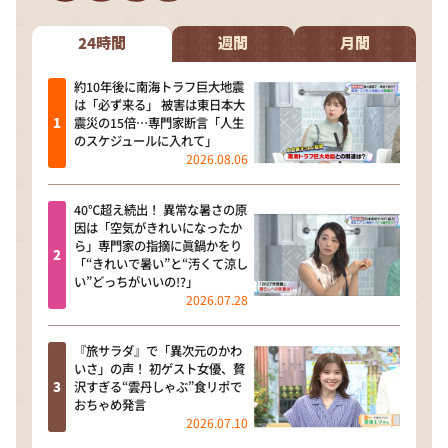
DAIGOも台所 ～きょうの献立 何にする？～
本日はダイアンなり！シーズン２
24時間
週間
月間
朝だ！生です旅サラダ
約10年後に南海トラフ巨大地震
は「必ず来る」 被害は東日本大
教えて！ニュースライブ 正義のミカタ
震災の15倍…専門家断言「人生
のスケジュールに入れて」
ＬＩＦＥ～夢のカタチ～
2026.08.06
新婚さんいらっしゃい！
40℃超え続出！ 異常な暑さの原
ポツンと一軒家
因は「空気がきれいになったか
ら」専門家の指摘に眞鍋かをり
ザキ山小屋本館
「“きれいで暑い”と“汚くて涼し
い”どっちがいいの!?」
ぺこぱのまるスポ
2026.07.28
アナ回覧板
『旅サラダ』で「異次元のかわ
いさ」の声！ 初ゲスト女優、贅
沢すぎる“雲丹しゃぶ”食リポで
おちゃめ発言
2026.07.10