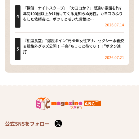
『探偵！ナイトスクープ』「カヨコか？」間違い電話を約7
年間100回以上かけ続けてくる見知らぬ男性。カヨコのふり
をした依頼者に、ポツリと呟いた言葉は…
2026.07.14
『相席食堂』“爆烈ボイン”元NHK女性アナ、セクシー水着姿
＆規格外グッズ公開！ 千鳥“ちょっと待てぃ！！”ボタン連
打
2026.07.21
公式SNSをフォロー