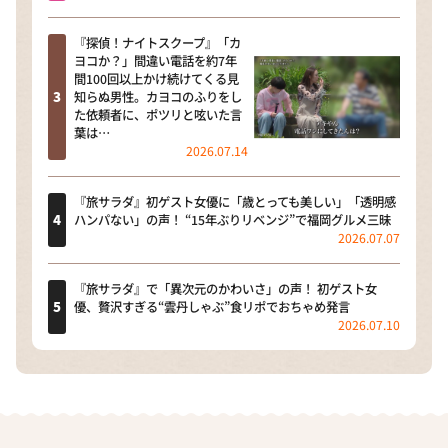
『探偵！ナイトスクープ』「カ
ヨコか？」間違い電話を約7年
間100回以上かけ続けてくる見
知らぬ男性。カヨコのふりをし
た依頼者に、ポツリと呟いた言
葉は…
2026.07.14
『旅サラダ』初ゲスト女優に「歳とっても美しい」「透明感
ハンパない」の声！ “15年ぶりリベンジ”で福岡グルメ三昧
2026.07.07
『旅サラダ』で「異次元のかわいさ」の声！ 初ゲスト女
優、贅沢すぎる“雲丹しゃぶ”食リポでおちゃめ発言
2026.07.10