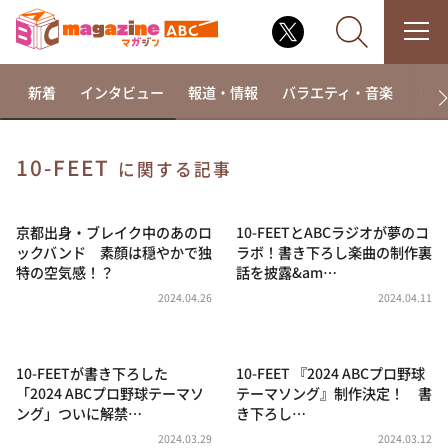
新着
インタビュー
報道・情報
バラエティ・音楽
ドラ
10-FEET
に関する記事
なるみ・岡村の過ぎるTV
相席食堂
京都出身・ブレイク中のあのロ
10-FEETとABCラジオが夢のコ
ックバンド 素顔は穏やかで独
ラボ！書き下ろし楽曲の制作裏
これ余談なんですけど・・・
特の空気感！？
話を披露&am…
～人生密着トークバラエティ！～ やすとものいたっ
2024.04.26
2024.04.11
て真剣です
探偵！ナイトスクープ
10-FEETが書き下ろした
10-FEET 『2024 ABCプロ野球
news おかえり
「2024 ABCプロ野球テーマソ
テーマソング』制作決定！ 書
河合＆A.B.C-Z塚田×福井アナ「なんでやねん！？」
ング」ついに解禁…
き下ろし…
（news おかえり）
2024.03.29
2024.03.12