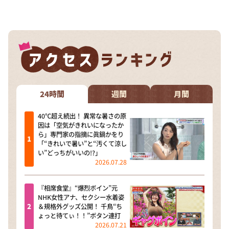
DAIGOも台所 ～きょうの献立 何にする？～
本日はダイアンなり！シーズン２
朝だ！生です旅サラダ
教えて！ニュースライブ 正義のミカタ
ＬＩＦＥ～夢のカタチ～
新婚さんいらっしゃい！
24時間
週間
月間
ポツンと一軒家
40℃超え続出！ 異常な暑さの原
因は「空気がきれいになったか
ザキ山小屋本館
ら」専門家の指摘に眞鍋かをり
「“きれいで暑い”と“汚くて涼し
ぺこぱのまるスポ
い”どっちがいいの!?」
2026.07.28
アナ回覧板
『相席食堂』“爆烈ボイン”元
NHK女性アナ、セクシー水着姿
＆規格外グッズ公開！ 千鳥“ち
ょっと待てぃ！！”ボタン連打
2026.07.21