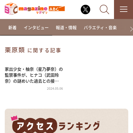
新着
インタビュー
報道・情報
バラエティ・音楽
ドラ
栗原類
に関する記事
なるみ・岡村の過ぎるTV
相席食堂
家出少女・柚奈（星乃夢奈）の
監禁事件が、ヒナコ（武田玲
これ余談なんですけど・・・
奈）の謎めいた過去との接…
～人生密着トークバラエティ！～ やすとものいたっ
2024.05.06
て真剣です
探偵！ナイトスクープ
news おかえり
河合＆A.B.C-Z塚田×福井アナ「なんでやねん！？」
（news おかえり）