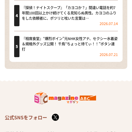
『探偵！ナイトスクープ』「カヨコか？」間違い電話を約7
年間100回以上かけ続けてくる見知らぬ男性。カヨコのふり
をした依頼者に、ポツリと呟いた言葉は…
2026.07.14
『相席食堂』“爆烈ボイン”元NHK女性アナ、セクシー水着姿
＆規格外グッズ公開！ 千鳥“ちょっと待てぃ！！”ボタン連
打
2026.07.21
公式SNSをフォロー