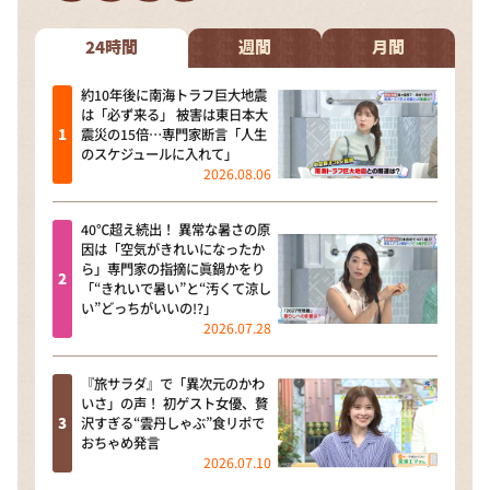
DAIGOも台所 ～きょうの献立 何にする？～
本日はダイアンなり！シーズン２
24時間
週間
月間
朝だ！生です旅サラダ
約10年後に南海トラフ巨大地震
は「必ず来る」 被害は東日本大
教えて！ニュースライブ 正義のミカタ
震災の15倍…専門家断言「人生
のスケジュールに入れて」
ＬＩＦＥ～夢のカタチ～
2026.08.06
新婚さんいらっしゃい！
40℃超え続出！ 異常な暑さの原
ポツンと一軒家
因は「空気がきれいになったか
ら」専門家の指摘に眞鍋かをり
ザキ山小屋本館
「“きれいで暑い”と“汚くて涼し
い”どっちがいいの!?」
ぺこぱのまるスポ
2026.07.28
アナ回覧板
『旅サラダ』で「異次元のかわ
いさ」の声！ 初ゲスト女優、贅
沢すぎる“雲丹しゃぶ”食リポで
おちゃめ発言
2026.07.10