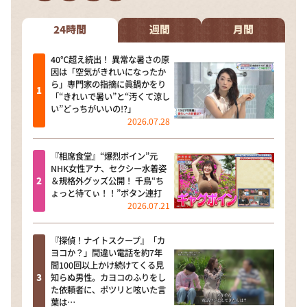
DAIGOも台所 ～きょうの献立 何にする？～
本日はダイアンなり！シーズン２
24時間
週間
月間
朝だ！生です旅サラダ
40℃超え続出！ 異常な暑さの原
因は「空気がきれいになったか
教えて！ニュースライブ 正義のミカタ
ら」専門家の指摘に眞鍋かをり
「“きれいで暑い”と“汚くて涼し
ＬＩＦＥ～夢のカタチ～
い”どっちがいいの!?」
2026.07.28
新婚さんいらっしゃい！
ポツンと一軒家
『相席食堂』“爆烈ボイン”元
NHK女性アナ、セクシー水着姿
ザキ山小屋本館
＆規格外グッズ公開！ 千鳥“ち
ょっと待てぃ！！”ボタン連打
ぺこぱのまるスポ
2026.07.21
アナ回覧板
『探偵！ナイトスクープ』「カ
ヨコか？」間違い電話を約7年
間100回以上かけ続けてくる見
知らぬ男性。カヨコのふりをし
た依頼者に、ポツリと呟いた言
葉は…