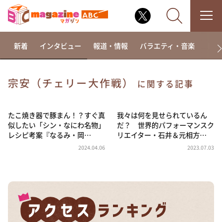
新着
インタビュー
報道・情報
バラエティ・音楽
ドラ
宗安（チェリー大作戦）
に関する記事
なるみ・岡村の過ぎるTV
相席食堂
たこ焼き器で豚まん！？すぐ真
我々は何を見せられているん
似したい「シン・なにわ名物」
だ？ 世界的パフォーマンスク
これ余談なんですけど・・・
レシピ考案『なるみ・岡…
リエイター・石井＆元相方…
～人生密着トークバラエティ！～ やすとものいたっ
2024.04.06
2023.07.03
て真剣です
探偵！ナイトスクープ
news おかえり
河合＆A.B.C-Z塚田×福井アナ「なんでやねん！？」
（news おかえり）