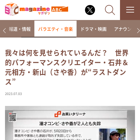
ー
報道・情報
バラエティ・音楽
ドラマ・映画
アナウンサ
我々は何を見せられているんだ？ 世界
的パフォーマンスクリエイター・石井＆
なるみ・岡村の過ぎるTV
元相方・新山（さや香）が“ラストダン
相席食堂
ス”
これ余談なんですけど・・・
～人生密着トークバラエティ！～ やすとものいたっ
2023.07.03
て真剣です
探偵！ナイトスクープ
news おかえり
河合＆A.B.C-Z塚田×福井アナ「なんでやねん！？」
（news おかえり）