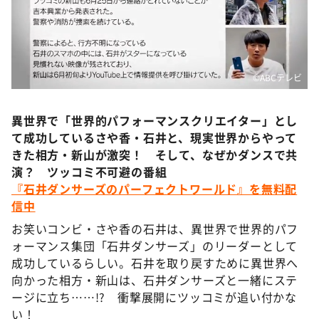
DAIGOも台所 ～きょうの献立 何にする？～
本日はダイアンなり！シーズン２
朝だ！生です旅サラダ
©ABCテレビ
教えて！ニュースライブ 正義のミカタ
ＬＩＦＥ～夢のカタチ～
異世界で「世界的パフォーマンスクリエイター」とし
新婚さんいらっしゃい！
て成功しているさや香・石井と、現実世界からやって
ポツンと一軒家
きた相方・新山が激突！ そして、なぜかダンスで共
演？ ツッコミ不可避の番組
ザキ山小屋本館
『石井ダンサーズのパーフェクトワールド』を無料配
ぺこぱのまるスポ
信中
アナ回覧板
お笑いコンビ・さや香の石井は、異世界で世界的パフ
ォーマンス集団「石井ダンサーズ」のリーダーとして
成功しているらしい。石井を取り戻すために異世界へ
向かった相方・新山は、石井ダンサーズと一緒にステ
ージに立ち……!? 衝撃展開にツッコミが追い付かな
い！