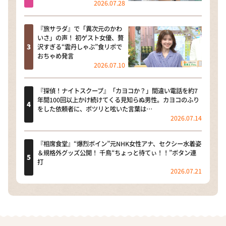
2026.07.28
『旅サラダ』で「異次元のかわ
いさ」の声！ 初ゲスト女優、贅
沢すぎる“雲丹しゃぶ”食リポで
おちゃめ発言
2026.07.10
『探偵！ナイトスクープ』「カヨコか？」間違い電話を約7
年間100回以上かけ続けてくる見知らぬ男性。カヨコのふり
をした依頼者に、ポツリと呟いた言葉は…
2026.07.14
『相席食堂』“爆烈ボイン”元NHK女性アナ、セクシー水着姿
＆規格外グッズ公開！ 千鳥“ちょっと待てぃ！！”ボタン連
打
2026.07.21