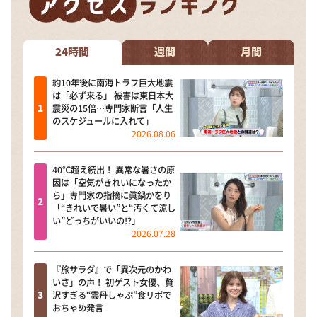
DAIGOも台所 ～きょうの献立 何にする？～
本日はダイアンなり！シーズン２
24時間
週間
月間
朝だ！生です旅サラダ
教えて！ニュースライブ 正義のミカタ
約10年後に南海トラフ巨大地震
は「必ず来る」 被害は東日本大
ＬＩＦＥ～夢のカタチ～
震災の15倍…専門家断言「人生
のスケジュールに入れて」
新婚さんいらっしゃい！
2026.08.06
ポツンと一軒家
40℃超え続出！ 異常な暑さの原
ザキ山小屋本館
因は「空気がきれいになったか
ら」専門家の指摘に眞鍋かをり
ぺこぱのまるスポ
「“きれいで暑い”と“汚くて涼し
い”どっちがいいの!?」
アナ回覧板
2026.07.28
『旅サラダ』で「異次元のかわ
いさ」の声！ 初ゲスト女優、贅
沢すぎる“雲丹しゃぶ”食リポで
おちゃめ発言