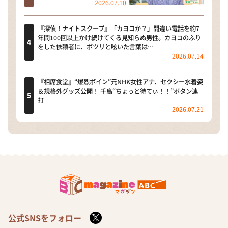
2026.07.10
『探偵！ナイトスクープ』「カヨコか？」間違い電話を約7
年間100回以上かけ続けてくる見知らぬ男性。カヨコのふり
をした依頼者に、ポツリと呟いた言葉は…
2026.07.14
『相席食堂』“爆烈ボイン”元NHK女性アナ、セクシー水着姿
＆規格外グッズ公開！ 千鳥“ちょっと待てぃ！！”ボタン連
打
2026.07.21
公式SNSをフォロー