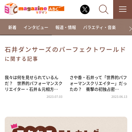
新着
インタビュー
報道・情報
バラエティ・音楽
ドラ
石井ダンサーズのパーフェクトワールド
なるみ・岡村の過ぎるTV
に関する記事
相席食堂
我々は何を見せられているん
さや香・石井って「世界的パフ
これ余談なんですけど・・・
だ？ 世界的パフォーマンスク
ォーマンスクリエイター」だっ
～人生密着トークバラエティ！～ やすとものいたっ
リエイター・石井＆元相方…
たの？ 衝撃の初独占密…
て真剣です
2023.07.03
2023.06.13
探偵！ナイトスクープ
news おかえり
河合＆A.B.C-Z塚田×福井アナ「なんでやねん！？」
（news おかえり）