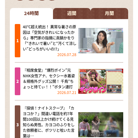
DAIGOも台所 ～きょうの献立 何にする？～
本日はダイアンなり！シーズン２
24時間
週間
月間
朝だ！生です旅サラダ
40℃超え続出！ 異常な暑さの原
因は「空気がきれいになったか
教えて！ニュースライブ 正義のミカタ
ら」専門家の指摘に眞鍋かをり
「“きれいで暑い”と“汚くて涼し
ＬＩＦＥ～夢のカタチ～
い”どっちがいいの!?」
2026.07.28
新婚さんいらっしゃい！
ポツンと一軒家
『相席食堂』“爆烈ボイン”元
NHK女性アナ、セクシー水着姿
ザキ山小屋本館
＆規格外グッズ公開！ 千鳥“ち
ょっと待てぃ！！”ボタン連打
ぺこぱのまるスポ
2026.07.21
アナ回覧板
『探偵！ナイトスクープ』「カ
ヨコか？」間違い電話を約7年
間100回以上かけ続けてくる見
知らぬ男性。カヨコのふりをし
た依頼者に、ポツリと呟いた言
葉は…