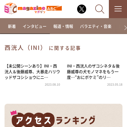
新着
インタビュー
報道・情報
バラエティ・音楽
ドラ
西洸人（INI）
に関する記事
なるみ・岡村の過ぎるTV
相席食堂
【未公開シーンあり】INI・西
INI・西洸人のザコシネタ＆後
洸人＆後藤威尊、大暴走ハリウ
藤威尊の犬モノマネをもう一
これ余談なんですけど・・・
ッドザコシショウにニ…
度…“おにボケミ”のリ…
～人生密着トークバラエティ！～ やすとものいたっ
2023.08.10
2023.05.18
て真剣です
探偵！ナイトスクープ
news おかえり
河合＆A.B.C-Z塚田×福井アナ「なんでやねん！？」
（news おかえり）