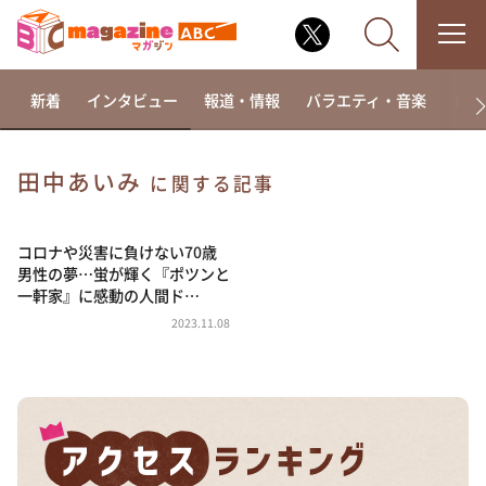
新着
インタビュー
報道・情報
バラエティ・音楽
ドラ
田中あいみ
に関する記事
なるみ・岡村の過ぎるTV
相席食堂
コロナや災害に負けない70歳
男性の夢…蛍が輝く『ポツンと
これ余談なんですけど・・・
一軒家』に感動の人間ド…
～人生密着トークバラエティ！～ やすとものいたっ
2023.11.08
て真剣です
探偵！ナイトスクープ
news おかえり
河合＆A.B.C-Z塚田×福井アナ「なんでやねん！？」
（news おかえり）