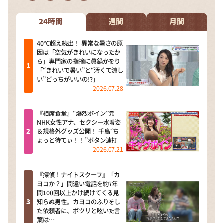
DAIGOも台所 ～きょうの献立 何にする？～
本日はダイアンなり！シーズン２
24時間
週間
月間
朝だ！生です旅サラダ
40℃超え続出！ 異常な暑さの原
因は「空気がきれいになったか
教えて！ニュースライブ 正義のミカタ
ら」専門家の指摘に眞鍋かをり
「“きれいで暑い”と“汚くて涼し
ＬＩＦＥ～夢のカタチ～
い”どっちがいいの!?」
2026.07.28
新婚さんいらっしゃい！
ポツンと一軒家
『相席食堂』“爆烈ボイン”元
NHK女性アナ、セクシー水着姿
ザキ山小屋本館
＆規格外グッズ公開！ 千鳥“ち
ょっと待てぃ！！”ボタン連打
ぺこぱのまるスポ
2026.07.21
アナ回覧板
『探偵！ナイトスクープ』「カ
ヨコか？」間違い電話を約7年
間100回以上かけ続けてくる見
知らぬ男性。カヨコのふりをし
た依頼者に、ポツリと呟いた言
葉は…