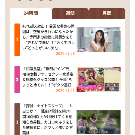
DAIGOも台所 ～きょうの献立 何にする？～
本日はダイアンなり！シーズン２
24時間
週間
月間
朝だ！生です旅サラダ
40℃超え続出！ 異常な暑さの原
因は「空気がきれいになったか
教えて！ニュースライブ 正義のミカタ
ら」専門家の指摘に眞鍋かをり
「“きれいで暑い”と“汚くて涼し
ＬＩＦＥ～夢のカタチ～
い”どっちがいいの!?」
2026.07.28
新婚さんいらっしゃい！
ポツンと一軒家
『相席食堂』“爆烈ボイン”元
NHK女性アナ、セクシー水着姿
ザキ山小屋本館
＆規格外グッズ公開！ 千鳥“ち
ょっと待てぃ！！”ボタン連打
ぺこぱのまるスポ
2026.07.21
アナ回覧板
『探偵！ナイトスクープ』「カ
ヨコか？」間違い電話を約7年
間100回以上かけ続けてくる見
知らぬ男性。カヨコのふりをし
た依頼者に、ポツリと呟いた言
葉は…