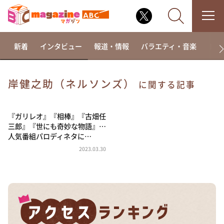
新着
インタビュー
報道・情報
バラエティ・音楽
ドラ
岸健之助（ネルソンズ）
に関する記事
なるみ・岡村の過ぎるTV
相席食堂
『ガリレオ』『相棒』『古畑任
三郎』『世にも奇妙な物語』…
これ余談なんですけど・・・
人気番組パロディネタに…
～人生密着トークバラエティ！～ やすとものいたっ
2023.03.30
て真剣です
探偵！ナイトスクープ
news おかえり
河合＆A.B.C-Z塚田×福井アナ「なんでやねん！？」
（news おかえり）