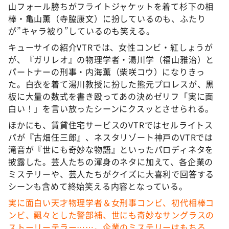
山フォール勝ちがフライトジャケットを着て杉下の相
棒・亀山薫（寺脇康文）に扮しているのも、ふたり
が”キャラ被り”しているのも笑える。
キューサイの紹介VTRでは、女性コンビ・紅しょうが
が、『ガリレオ』の物理学者・湯川学（福山雅治）と
パートナーの刑事・内海薫（柴咲コウ）になりきっ
た。白衣を着て湯川教授に扮した熊元プロレスが、黒
板に大量の数式を書き殴ってあの決めゼリフ「実に面
白い！」を言い放ったシーンにクスッとさせられる。
ほかにも、賃貸住宅サービスのVTRではセルライトス
パが『古畑任三郎』、ネスタリゾート神戸のVTRでは
滝音が『世にも奇妙な物語』といったパロディネタを
披露した。芸人たちの渾身のネタに加えて、各企業の
ミステリーや、芸人たちがクイズに大喜利で回答する
シーンも含めて終始笑える内容となっている。
実に面白い天才物理学者＆女刑事コンビ、初代相棒コ
ンビ、飄々とした警部補、世にも奇妙なサングラスの
ストーリーテラー……。企業のミステリーはもちろ