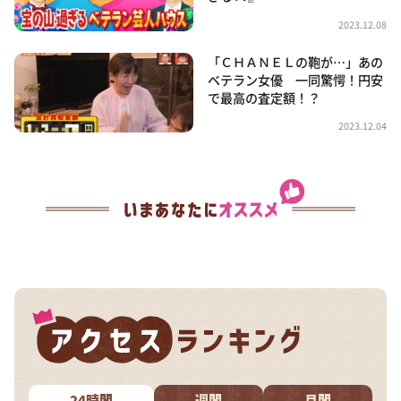
2023.12.08
「ＣＨＡＮＥＬの鞄が…」あの
ベテラン女優 一同驚愕！円安
で最高の査定額！？
2023.12.04
24時間
週間
月間