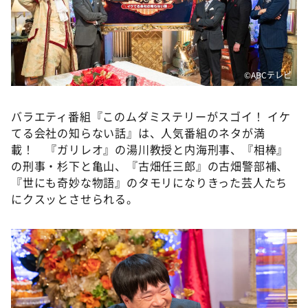
DAIGOも台所 ～きょうの献立 何にする？～
本日はダイアンなり！シーズン２
朝だ！生です旅サラダ
©ABCテレビ
教えて！ニュースライブ 正義のミカタ
ＬＩＦＥ～夢のカタチ～
バラエティ番組『このムダミステリーがスゴイ！ イケ
新婚さんいらっしゃい！
てる会社の知らない話』は、人気番組のネタが満
ポツンと一軒家
載！ 『ガリレオ』の湯川教授と内海刑事、『相棒』
の刑事・杉下と亀山、『古畑任三郎』の古畑警部補、
ザキ山小屋本館
『世にも奇妙な物語』のタモリになりきった芸人たち
ぺこぱのまるスポ
にクスッとさせられる。
アナ回覧板