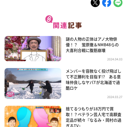
謎の人物の正体はアノ大物俳
優！？ 蛍原徹＆NMB48らの
大喜利合戦に腹筋崩壊
2024.04.03
メンバーを容赦なく投げ飛ばし
て不正勝利を目指す!? ある意
味仲良しなヤバTが北海道で過
酷ロケ
2024.03.27
捨てるつもりが18万円で買
取！？ベテラン芸人宅で高額査
定品が続々『なるみ・岡村の過
ぎるTV』