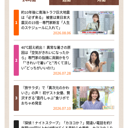
約10年後に南海トラフ巨大地震
は「必ず来る」 被害は東日本大
震災の15倍…専門家断言「人生
のスケジュールに入れて」
2026.08.06
40℃超え続出！ 異常な暑さの原
因は「空気がきれいになったか
ら」専門家の指摘に眞鍋かをり
「“きれいで暑い”と“汚くて涼し
い”どっちがいいの!?」
2026.07.28
『旅サラダ』で「異次元のかわ
いさ」の声！ 初ゲスト女優、贅
沢すぎる“雲丹しゃぶ”食リポで
おちゃめ発言
2026.07.10
『探偵！ナイトスクープ』「カヨコか？」間違い電話を約7
年間100回以上かけ続けてくる見知らぬ男性。カヨコのふり