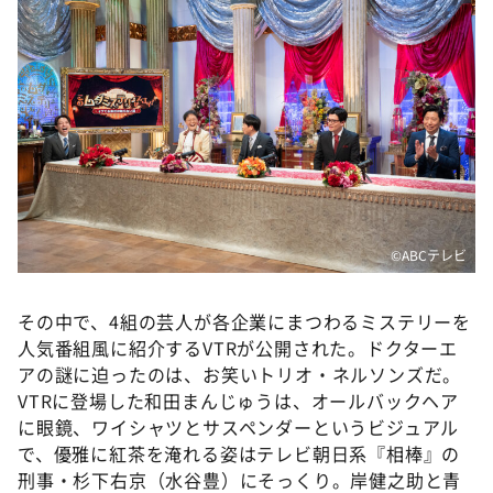
©ABCテレビ
その中で、4組の芸人が各企業にまつわるミステリーを
人気番組風に紹介するVTRが公開された。ドクターエ
アの謎に迫ったのは、お笑いトリオ・ネルソンズだ。
VTRに登場した和田まんじゅうは、オールバックヘア
に眼鏡、ワイシャツとサスペンダーというビジュアル
で、優雅に紅茶を淹れる姿はテレビ朝日系『相棒』の
刑事・杉下右京（水谷豊）にそっくり。岸健之助と青