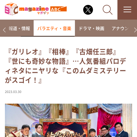
ー
報道・情報
バラエティ・音楽
ドラマ・映画
アナウンサ
『ガリレオ』『相棒』『古畑任三郎』
『世にも奇妙な物語』…人気番組パロデ
なるみ・岡村の過ぎるTV
ィネタにニヤリな『このムダミステリー
相席食堂
がスゴイ！』
これ余談なんですけど・・・
～人生密着トークバラエティ！～ やすとものいたっ
2023.03.30
て真剣です
探偵！ナイトスクープ
news おかえり
河合＆A.B.C-Z塚田×福井アナ「なんでやねん！？」
（news おかえり）