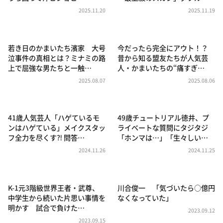
DAIGOも台所 ～きょうの献立 何にする？～
2025.11.20
2025.11.19
本日はダイアンなり！シーズン２
朝だ！生です旅サラダ
若き日のかまいたち濱家 大号
今だったら完全にアウト！？
教えて！ニュースライブ 正義のミカタ
泣事件の真相とは？ミナミの路
昔から知る盟友たちが人気芸
上で屈強な男たちと一触…
人・かまいたちの“痛すぎ…
ＬＩＦＥ～夢のカタチ～
2025.08.07
2025.08.06
新婚さんいらっしゃい！
ポツンと一軒家
41歳人気芸人「ハゲているモ
49歳チュートリアル徳井、プ
ザキ山小屋本館
ンはハゲている」メイクスタッ
ライベートな質問にタジタジ
フ全力を尽くす⁈ 問答…
「ホンマは…」「生々しい…
ぺこぱのまるスポ
2024.11.26
2024.11.25
アナ回覧板
K-1元3階級世界王者・武尊、
川合俊一 「気づいたら○億円
中学生から続いた片思い事情を
なくなっていた」
明かす 試合で負けた…
2023.09.12
2023.09.15