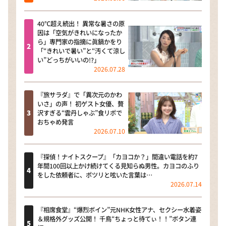
40℃超え続出！ 異常な暑さの原
因は「空気がきれいになったか
ら」専門家の指摘に眞鍋かをり
「“きれいで暑い”と“汚くて涼し
い”どっちがいいの!?」
2026.07.28
『旅サラダ』で「異次元のかわ
いさ」の声！ 初ゲスト女優、贅
沢すぎる“雲丹しゃぶ”食リポで
おちゃめ発言
2026.07.10
『探偵！ナイトスクープ』「カヨコか？」間違い電話を約7
年間100回以上かけ続けてくる見知らぬ男性。カヨコのふり
をした依頼者に、ポツリと呟いた言葉は…
2026.07.14
『相席食堂』“爆烈ボイン”元NHK女性アナ、セクシー水着姿
＆規格外グッズ公開！ 千鳥“ちょっと待てぃ！！”ボタン連