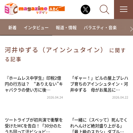
新着
インタビュー
報道・情報
バラエティ・音楽
ドラ
河井ゆずる（アインシュタイン）
に関す
なるみ・岡村の過ぎるTV
る記事
相席食堂
『ホームレス中学生』印税2億
「ギャー！」ビルの屋上プレハ
これ余談なんですけど・・・
円の行方は？ “ありえない”キ
ブ育ちのアインシュタイン・河
～人生密着トークバラエティ！～ やすとものいたっ
ャバクラの使い方に後…
井ゆずる 母がお風呂に…
て真剣です
2026.04.24
2026.04.22
探偵！ナイトスクープ
news おかえり
ツートライブが初共演で衝撃を
「一緒に（スベッて）死んでく
河合＆A.B.C-Z塚田×福井アナ「なんでやねん！？」
（news おかえり）
受けたMCを告白！「30分のた
れへんけど絶対盛り上がる」
うち回って汗ビショビ…
「最上級のスカシ」ダブル…