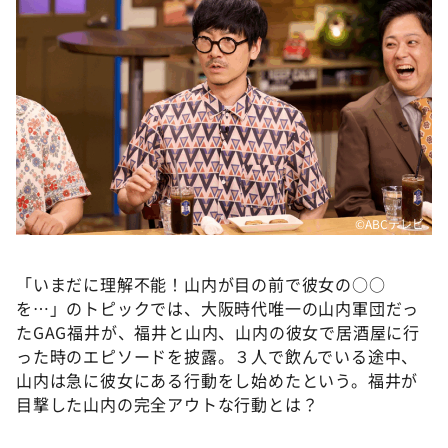
©ABCテレビ
「いまだに理解不能！山内が目の前で彼女の○○
を…」のトピックでは、大阪時代唯一の山内軍団だっ
たGAG福井が、福井と山内、山内の彼女で居酒屋に行
った時のエピソードを披露。３人で飲んでいる途中、
山内は急に彼女にある行動をし始めたという。福井が
目撃した山内の完全アウトな行動とは？