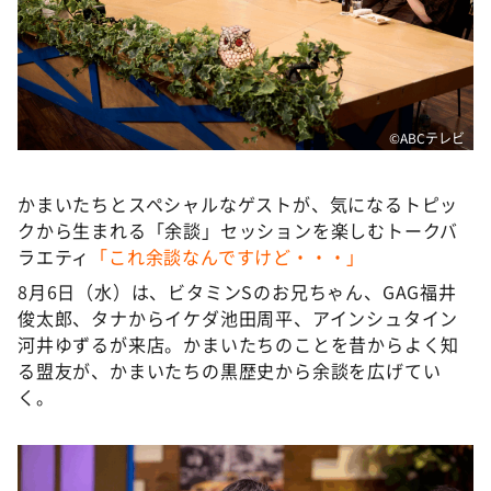
DAIGOも台所 ～きょうの献立 何にする？～
本日はダイアンなり！シーズン２
朝だ！生です旅サラダ
教えて！ニュースライブ 正義のミカタ
©ABCテレビ
ＬＩＦＥ～夢のカタチ～
新婚さんいらっしゃい！
かまいたちとスペシャルなゲストが、気になるトピッ
クから生まれる「余談」セッションを楽しむトークバ
ポツンと一軒家
ラエティ
「これ余談なんですけど・・・」
ザキ山小屋本館
8月6日（水）は、ビタミンSのお兄ちゃん、GAG福井
ぺこぱのまるスポ
俊太郎、タナからイケダ池田周平、アインシュタイン
河井ゆずるが来店。かまいたちのことを昔からよく知
アナ回覧板
る盟友が、かまいたちの黒歴史から余談を広げてい
く。