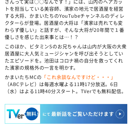
さんって実は○○なんです！」には、山内のヘアカッ
トを担当している美容師、濱家の地元で居酒屋を経営
する大将、かまいたちのYouTubeチャンネルのディレ
クターらが登場。居酒屋の大将は「濱家は売れても変
わらず優しい」と話すが、そんな大将が20年間で１番
優しさを感じた出来事とは…！？
このほか、ビタミンSのお兄ちゃんは山内が大阪の大衆
居酒屋に大人気ミュージシャンを呼び出そうとしてい
たエピソードを。池田はコロナ禍の自分を救ってくれ
た濱家の規格外の一言を明かす。
かまいたちMCの
「これ余談なんですけど・・・」
（ABCテレビ）は毎週水曜よる11時17分放送。6日
（水）はよる11時40分スタート。TVerでも無料配信。