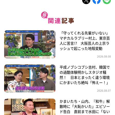
「守ってくれる先輩がいない」
マヂカルラブリー村上、東京芸
人に苦言!? 大阪芸人の上京ラ
ッシュで起こった地殻変動
2026.08.08
平成ノブシコブシ吉村、韓国で
の過酷体験明かしスタジオ騒
然！ 日本とまったく違う環境
にかまいたち絶叫「怖えー！」
2026.08.07
かまいたち・山内、『和牛』解
散時に「大恥かいた」エピソー
ド告白 直前まで水田に「ない