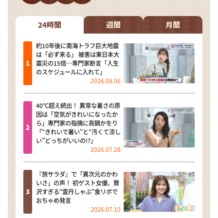
24時間
週間
月間
約10年後に南海トラフ巨大地震
は「必ず来る」 被害は東日本大
震災の15倍…専門家断言「人生
のスケジュールに入れて」
2026.08.06
40℃超え続出！ 異常な暑さの原
因は「空気がきれいになったか
ら」専門家の指摘に眞鍋かをり
「“きれいで暑い”と“汚くて涼し
い”どっちがいいの!?」
2026.07.28
『旅サラダ』で「異次元のかわ
いさ」の声！ 初ゲスト女優、贅
沢すぎる“雲丹しゃぶ”食リポで
おちゃめ発言
2026.07.10