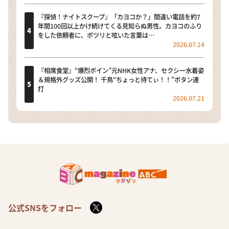
『探偵！ナイトスクープ』「カヨコか？」間違い電話を約7
年間100回以上かけ続けてくる見知らぬ男性。カヨコのふり
をした依頼者に、ポツリと呟いた言葉は…
2026.07.14
『相席食堂』“爆烈ボイン”元NHK女性アナ、セクシー水着姿
＆規格外グッズ公開！ 千鳥“ちょっと待てぃ！！”ボタン連
打
2026.07.21
公式SNSをフォロー