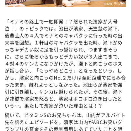
©ABCテレビ
「ミナミの路上で一触即発！？怒られた濱家が大号
泣！」のトピックでは、池田が濱家、天竺鼠の瀬下、
後輩芸人の４人でミナミのキャバクラに行った時の出
来事を回想。１軒目のキャバクラを出た時、瀬下がめ
っちゃデカい奴に足を引っ掛けられ、つまずきそう
に。さらに後ろからもっとデカい奴が３人出てきて、
４対４のケンカになりかけたが、瀬下と向こうのボス
が話し合い、「もうやめとこう」となったという。し
かし、濱家と向こうのNo.２だけは至近距離でにらみ合
ったまま、離れようとしなかった。池田らが濱家を強
引に引き離し、ケンカは避けられたが、その後、瀬下
が戎橋で濱家を怒ると、濱家はボロボロ泣き出したと
いう…。果たして濱家が泣いた理由とは！？
続いて、ビタミンSのお兄ちゃんは、山内がアルバイト
先を訴えたエピソードを。濱家は山内がABCお笑いグ
ランプリの賞金をその裁判費用にあてていたことを明