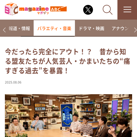
ー
報道・情報
バラエティ・音楽
ドラマ・映画
アナウンサ
今だったら完全にアウト！？ 昔から知
る盟友たちが人気芸人・かまいたちの“痛
なるみ・岡村の過ぎるTV
すぎる過去”を暴露！
相席食堂
これ余談なんですけど・・・
2025.08.06
～人生密着トークバラエティ！～ やすとものいたっ
て真剣です
探偵！ナイトスクープ
news おかえり
河合＆A.B.C-Z塚田×福井アナ「なんでやねん！？」
（news おかえり）