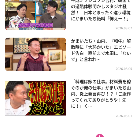
の過酷体験明かしスタジオ騒
然！ 日本とまったく違う環境
にかまいたち絶叫「怖えー！」
2026.08.07
かまいたち・山内、『和牛』解
散時に「大恥かいた」エピソー
ド告白 直前まで水田に「ない
で」と言われ…
2026.08.05
「料理は嫁の仕事。材料費を稼
ぐのが俺の仕事」かまいたち山
内、炎上発言再び！？「ご飯作
ってくれてありがとうや！先
に！」く…
2026.08.01