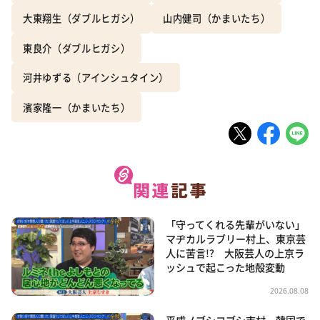
大東翔生（ダブルヒガシ）
山内健司（かまいたち）
東良介（ダブルヒガシ）
河井ゆずる（アインシュタイン）
濱家隆一（かまいたち）
「守ってくれる先輩がいない」
マヂカルラブリー村上、東京芸
人に苦言!? 大阪芸人の上京ラ
ッシュで起こった地殻変動
2026.08.08
平成ノブシコブシ吉村、韓国で