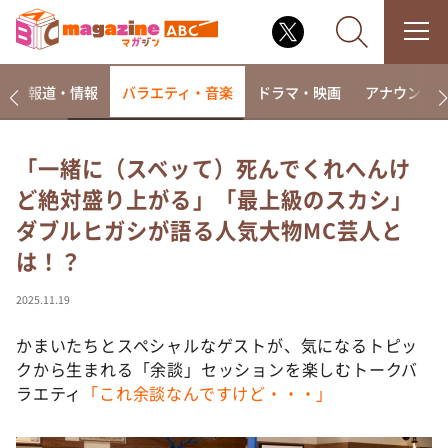
ー
報道・情報
バラエティ・音楽
ドラマ・映画
アナウンサ
「一緒に（スベッて）死んでくれへんけ
ど絶対盛り上がる」「最上級のスカシ」
なるみ・岡村の過ぎるTV
ダブルヒガシが語る人気大物MC芸人と
相席食堂
は！？
これ余談なんですけど・・・
～人生密着トークバラエティ！～ やすとものいたっ
2025.11.19
て真剣です
かまいたちとスペシャルなゲストが、気になるトピッ
探偵！ナイトスクープ
クから生まれる「余談」セッションを楽しむトークバ
news おかえり
ラエティ
「これ余談なんですけど・・・」
河合＆A.B.C-Z塚田×福井アナ「なんでやねん！？」
（news おかえり）