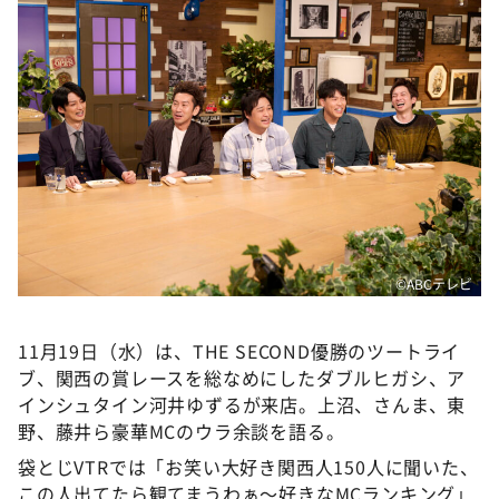
DAIGOも台所 ～きょうの献立 何にする？～
本日はダイアンなり！シーズン２
朝だ！生です旅サラダ
教えて！ニュースライブ 正義のミカタ
ＬＩＦＥ～夢のカタチ～
新婚さんいらっしゃい！
ポツンと一軒家
ザキ山小屋本館
©ABCテレビ
ぺこぱのまるスポ
11月19日（水）は、THE SECOND優勝のツートライ
アナ回覧板
ブ、関西の賞レースを総なめにしたダブルヒガシ、ア
インシュタイン河井ゆずるが来店。上沼、さんま、東
野、藤井ら豪華MCのウラ余談を語る。
袋とじVTRでは「お笑い大好き関西人150人に聞いた、
この人出てたら観てまうわぁ〜好きなMCランキング」