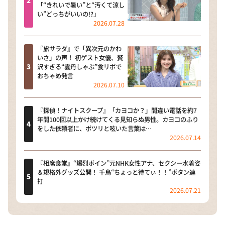
「“きれいで暑い”と“汚くて涼し
い”どっちがいいの!?」
2026.07.28
『旅サラダ』で「異次元のかわ
いさ」の声！ 初ゲスト女優、贅
沢すぎる“雲丹しゃぶ”食リポで
おちゃめ発言
2026.07.10
『探偵！ナイトスクープ』「カヨコか？」間違い電話を約7
年間100回以上かけ続けてくる見知らぬ男性。カヨコのふり
をした依頼者に、ポツリと呟いた言葉は…
2026.07.14
『相席食堂』“爆烈ボイン”元NHK女性アナ、セクシー水着姿
＆規格外グッズ公開！ 千鳥“ちょっと待てぃ！！”ボタン連
打
2026.07.21