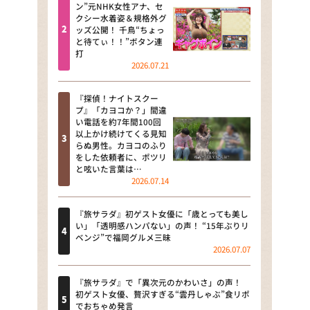
河合＆A.B.C-Z塚田×福井アナ
ン”元NHK女性アナ、セ
クシー水着姿＆規格外グ
「なんでやねん！？」（news お
ッズ公開！ 千鳥“ちょっ
かえり）
と待てぃ！！”ボタン連
打
DAIGOも台所 ～きょうの献立 何
2026.07.21
にする？～
『探偵！ナイトスクー
本日はダイアンなり！シーズン２
プ』「カヨコか？」間違
い電話を約7年間100回
朝だ！生です旅サラダ
以上かけ続けてくる見知
らぬ男性。カヨコのふり
をした依頼者に、ポツリ
教えて！ニュースライブ 正義の
と呟いた言葉は…
ミカタ
2026.07.14
ＬＩＦＥ～夢のカタチ～
『旅サラダ』初ゲスト女優に「歳とっても美し
い」「透明感ハンパない」の声！ “15年ぶりリ
新婚さんいらっしゃい！
ベンジ”で福岡グルメ三昧
2026.07.07
ポツンと一軒家
『旅サラダ』で「異次元のかわいさ」の声！
ザキ山小屋本館
初ゲスト女優、贅沢すぎる“雲丹しゃぶ”食リポ
でおちゃめ発言