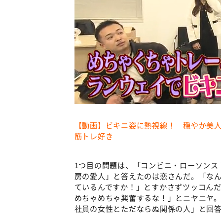
【動画】ビキニ姿に熱視線！ 穏やか美人
筋トレ好き
1つ目の問題は、「コンビニ・ローソンス
房の愛人」と答えたのは恋さんだ。「なん
ているんですか！」とすかさずツッコん
めちゃめちゃ興奮するな！」とニヤニヤ
社員の女性とただならぬ関係の人」と回