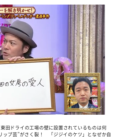
©️ABCテレビ
る東田ドライの工場の壁に設置されているものは何
リップ芸”がさく裂！ 「ジジイのケツ」となぜか自