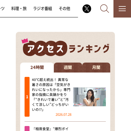
ーツ
料理・旅
ラジオ番組
その他
なるみ・岡村の過ぎるTV
相席食堂
24時間
週間
月間
これ余談なんですけど・・・
40℃超え続出！ 異常な
暑さの原因は「空気がき
れいになったから」専門
～人生密着トークバラエティ！
家の指摘に眞鍋かをり
～ やすとものいたって真剣です
「“きれいで暑い”と“汚
くて涼しい”どっちがい
探偵！ナイトスクープ
いの!?」
2026.07.28
news おかえり
『相席食堂』“爆烈ボイ