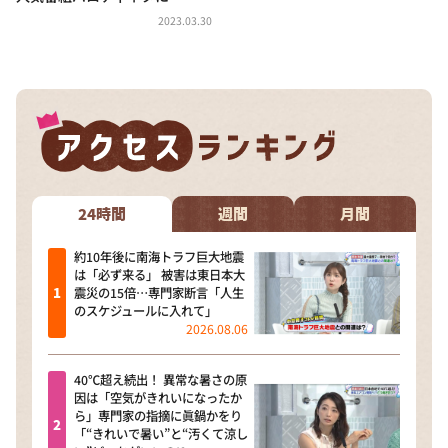
DAIGOも台所 ～きょうの献立 何にする？～
2023.03.30
本日はダイアンなり！シーズン２
朝だ！生です旅サラダ
教えて！ニュースライブ 正義のミカタ
ＬＩＦＥ～夢のカタチ～
新婚さんいらっしゃい！
ポツンと一軒家
24時間
週間
月間
ザキ山小屋本館
約10年後に南海トラフ巨大地震
は「必ず来る」 被害は東日本大
ぺこぱのまるスポ
震災の15倍…専門家断言「人生
のスケジュールに入れて」
アナ回覧板
2026.08.06
40℃超え続出！ 異常な暑さの原
因は「空気がきれいになったか
ら」専門家の指摘に眞鍋かをり
「“きれいで暑い”と“汚くて涼し