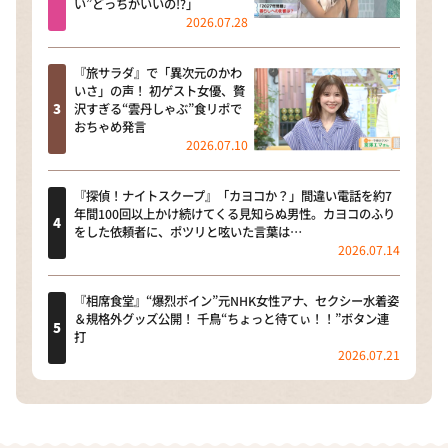
い”どっちがいいの!?」
2026.07.28
『旅サラダ』で「異次元のかわ
いさ」の声！ 初ゲスト女優、贅
沢すぎる“雲丹しゃぶ”食リポで
おちゃめ発言
2026.07.10
『探偵！ナイトスクープ』「カヨコか？」間違い電話を約7
年間100回以上かけ続けてくる見知らぬ男性。カヨコのふり
をした依頼者に、ポツリと呟いた言葉は…
2026.07.14
『相席食堂』“爆烈ボイン”元NHK女性アナ、セクシー水着姿
＆規格外グッズ公開！ 千鳥“ちょっと待てぃ！！”ボタン連
打
2026.07.21