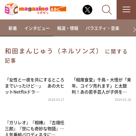
新着
インタビュー
報道・情報
バラエティ・音楽
ドラ
和田まんじゅう（ネルソンズ）
に関する
なるみ・岡村の過ぎるTV
記事
相席食堂
「女性と一夜を共にするところ
「相席食堂」千鳥・大悟が「来
これ余談なんですけど・・・
までいったけど…」 あの大ヒ
年、コイツ売れます」と太鼓
～人生密着トークバラエティ！～ やすとものいたっ
ットNetflixドラ…
判！あの若手芸人が子供を…
て真剣です
2024.03.17
2024.01.16
探偵！ナイトスクープ
news おかえり
『ガリレオ』『相棒』『古畑任
河合＆A.B.C-Z塚田×福井アナ「なんでやねん！？」
（news おかえり）
三郎』『世にも奇妙な物語』…
人気番組パロディネタに…