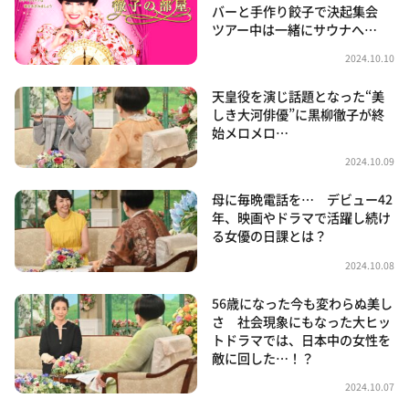
バーと手作り餃子で決起集会
ツアー中は一緒にサウナへ…
2024.10.10
天皇役を演じ話題となった“美
しき大河俳優”に黒柳徹子が終
始メロメロ…
2024.10.09
母に毎晩電話を… デビュー42
年、映画やドラマで活躍し続け
る女優の日課とは？
2024.10.08
56歳になった今も変わらぬ美し
さ 社会現象にもなった大ヒッ
トドラマでは、日本中の女性を
敵に回した…！？
2024.10.07