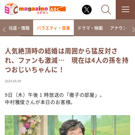
ー
報道・情報
バラエティ・音楽
ドラマ・映画
アナウンサ
人気絶頂時の結婚は周囲から猛反対さ
れ、ファンも激減… 現在は4人の孫を持
なるみ・岡村の過ぎるTV
つおじいちゃんに！
相席食堂
これ余談なんですけど・・・
2024.05.09
～人生密着トークバラエティ！～ やすとものいたっ
て真剣です
9日（木）午後 1 時放送の「徹子の部屋」。
中村雅俊さんが本日のお客様。
探偵！ナイトスクープ
news おかえり
河合＆A.B.C-Z塚田×福井アナ「なんでやねん！？」
（news おかえり）