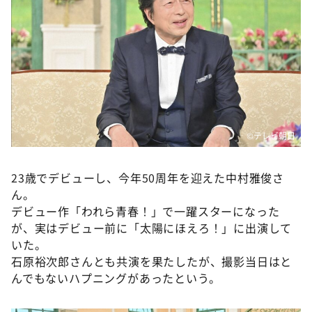
DAIGOも台所 ～きょうの献立 何にする？～
本日はダイアンなり！シーズン２
朝だ！生です旅サラダ
教えて！ニュースライブ 正義のミカタ
ＬＩＦＥ～夢のカタチ～
新婚さんいらっしゃい！
©テレビ朝日
ポツンと一軒家
ザキ山小屋本館
23歳でデビューし、今年50周年を迎えた中村雅俊さ
ん。
ぺこぱのまるスポ
デビュー作「われら青春！」で一躍スターになった
アナ回覧板
が、実はデビュー前に「太陽にほえろ！」に出演して
いた。
石原裕次郎さんとも共演を果たしたが、撮影当日はと
んでもないハプニングがあったという。