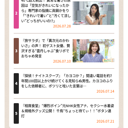
40℃超え続出！ 異常な暑さの原
因は「空気がきれいになったか
ら」専門家の指摘に眞鍋かをり
「“きれいで暑い”と“汚くて涼し
い”どっちがいいの!?」
2026.07.28
『旅サラダ』で「異次元のかわ
いさ」の声！ 初ゲスト女優、贅
沢すぎる“雲丹しゃぶ”食リポで
おちゃめ発言
2026.07.10
『探偵！ナイトスクープ』「カヨコか？」間違い電話を約7
年間100回以上かけ続けてくる見知らぬ男性。カヨコのふり
をした依頼者に、ポツリと呟いた言葉は…
2026.07.14
『相席食堂』“爆烈ボイン”元NHK女性アナ、セクシー水着姿
＆規格外グッズ公開！ 千鳥“ちょっと待てぃ！！”ボタン連
打
2026.07.21