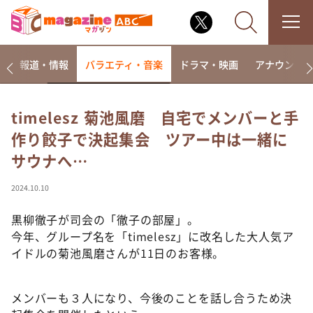
ー
報道・情報
バラエティ・音楽
ドラマ・映画
アナウンサ
timelesz 菊池風磨 自宅でメンバーと手
作り餃子で決起集会 ツアー中は一緒に
なるみ・岡村の過ぎるTV
サウナへ…
相席食堂
これ余談なんですけど・・・
2024.10.10
～人生密着トークバラエティ！～ やすとものいたっ
て真剣です
黒柳徹子が司会の「徹子の部屋」。
今年、グループ名を「timelesz」に改名した大人気ア
探偵！ナイトスクープ
イドルの菊池風磨さんが11日のお客様。
news おかえり
河合＆A.B.C-Z塚田×福井アナ「なんでやねん！？」
（news おかえり）
メンバーも３人になり、今後のことを話し合うため決