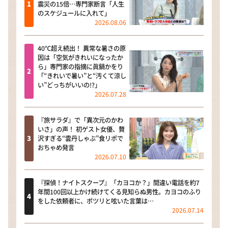
震災の15倍…専門家断言「人生
のスケジュールに入れて」
2026.08.06
40℃超え続出！ 異常な暑さの原
因は「空気がきれいになったか
ら」専門家の指摘に眞鍋かをり
「“きれいで暑い”と“汚くて涼し
い”どっちがいいの!?」
2026.07.28
『旅サラダ』で「異次元のかわ
いさ」の声！ 初ゲスト女優、贅
沢すぎる“雲丹しゃぶ”食リポで
おちゃめ発言
2026.07.10
『探偵！ナイトスクープ』「カヨコか？」間違い電話を約7
年間100回以上かけ続けてくる見知らぬ男性。カヨコのふり
をした依頼者に、ポツリと呟いた言葉は…
2026.07.14