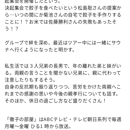
起集会を開催したという。
DAIGOも台所 ～きょうの献立 何にする？～
決起集会で餃子を食べたいという松島聡さんの提案か
本日はダイアンなり！シーズン２
ら…いつの間にか菊池さんの自宅で餃子を手作りする
ことに！？お米では佐藤勝利さんの失敗もあったそ
朝だ！生です旅サラダ
う！？
教えて！ニュースライブ 正義のミカタ
グループで絆を深め、最近はツアー中には一緒にサウ
ＬＩＦＥ～夢のカタチ～
ナへ行くようになったと明かす。
新婚さんいらっしゃい！
ポツンと一軒家
私生活では３人兄弟の長男で、年の離れた弟と妹がい
る。両親の言うことを聞かない兄弟に、親に代わって
ザキ山小屋本館
注意したりもするそう。
ぺこぱのまるスポ
自身の反抗期も振り返りつつ、苦労をかけた両親へこ
アナ回覧板
れまでの感謝の思いや今後の親孝行についても話す。
そのほか、休日の過ごし方など盛りだくさん！
「徹子の部屋」はABCテレビ・テレビ朝日系列で毎週
月曜～金曜 ひる1 時から放送。