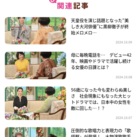
天皇役を演じ話題となった“美
しき大河俳優”に黒柳徹子が終
始メロメロ…
2024.10.09
母に毎晩電話を… デビュー42
年、映画やドラマで活躍し続け
る女優の日課とは？
2024.10.08
56歳になった今も変わらぬ美し
さ 社会現象にもなった大ヒッ
トドラマでは、日本中の女性を
敵に回した…！？
2024.10.07
圧倒的な歌唱力と表現力の「歌
怪獣」が登場！ 大物演歌歌手