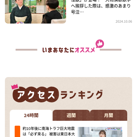
へ挨拶した際は、感激のあまり
号泣…
2024.10.06
24時間
週間
月間
約10年後に南海トラフ巨大地震
は「必ず来る」 被害は東日本大