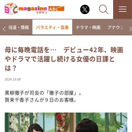
ー
報道・情報
バラエティ・音楽
ドラマ・映画
アナウンサ
母に毎晩電話を… デビュー42年、映画
やドラマで活躍し続ける女優の日課と
なるみ・岡村の過ぎるTV
は？
相席食堂
これ余談なんですけど・・・
2024.10.08
～人生密着トークバラエティ！～ やすとものいたっ
て真剣です
黒柳徹子が司会の「徹子の部屋」。
賀来千香子さんが９日のお客様。
探偵！ナイトスクープ
news おかえり
河合＆A.B.C-Z塚田×福井アナ「なんでやねん！？」
（news おかえり）