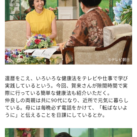
DAIGOも台所 ～きょうの献立 何にする？～
本日はダイアンなり！シーズン２
朝だ！生です旅サラダ
教えて！ニュースライブ 正義のミカタ
ＬＩＦＥ～夢のカタチ～
新婚さんいらっしゃい！
©テレビ朝日
ポツンと一軒家
ザキ山小屋本館
還暦をこえ、いろいろな健康法をテレビや仕事で学び
実践しているという。今回、賀来さんが隙間時間で実
ぺこぱのまるスポ
際に行っている簡単な健康法も紹介いただく。
アナ回覧板
仲良しの両親は共に90代になり、近所で元気に暮らし
ている。母には毎晩必ず電話をかけて、「転ばないよ
うに」と伝えることを日課にしているとか。