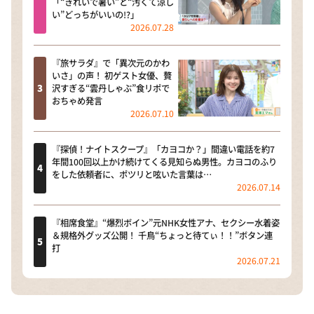
「“きれいで暑い”と“汚くて涼し
い”どっちがいいの!?」
2026.07.28
『旅サラダ』で「異次元のかわ
いさ」の声！ 初ゲスト女優、贅
沢すぎる“雲丹しゃぶ”食リポで
おちゃめ発言
2026.07.10
『探偵！ナイトスクープ』「カヨコか？」間違い電話を約7
年間100回以上かけ続けてくる見知らぬ男性。カヨコのふり
をした依頼者に、ポツリと呟いた言葉は…
2026.07.14
『相席食堂』“爆烈ボイン”元NHK女性アナ、セクシー水着姿
＆規格外グッズ公開！ 千鳥“ちょっと待てぃ！！”ボタン連
打
2026.07.21