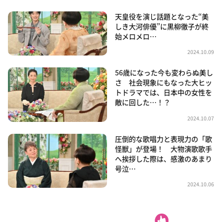
天皇役を演じ話題となった“美
しき大河俳優”に黒柳徹子が終
始メロメロ…
2024.10.09
56歳になった今も変わらぬ美し
さ 社会現象にもなった大ヒッ
トドラマでは、日本中の女性を
敵に回した…！？
2024.10.07
圧倒的な歌唱力と表現力の「歌
怪獣」が登場！ 大物演歌歌手
へ挨拶した際は、感激のあまり
号泣…
2024.10.06